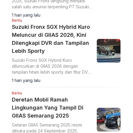
2025, Suzuki Fronx langsung menjadi
salah satu amunisi terpenting PT Suzuki
Indomobil Sales (SIS) di segmen SUV
1 hari yang lalu
kompak.
Berita
Suzuki Fronx SGX Hybrid Kuro
Meluncur di GIIAS 2026, Kini
Dilengkapi DVR dan Tampilan
Lebih Sporty
Suzuki Fronx SGX Hybrid Kuro
diluncurkan di GIIAS 2026 dengan
tampilan hitam lebih sporty dan fitur DVR.
Harga Suzuki Fronx SGX Hybrid Kuro
1 hari yang lalu
Rp333.800.000 OTR DKI Jakarta.
Berita
Deretan Mobil Ramah
Lingkungan Yang Tampil Di
GIIAS Semarang 2025
Gelaran GIIAS Semarang 2025 resmi
dibuka pada 24 September 2025.