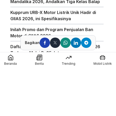
Mandalika 2026, Andalkan Tiga Kelas Balap
Kupprum URB-X Motor Listrik Unik Hadir di
GIIAS 2026, ini Spesifikasinya
Inilah Promo dan Program Penjualan Ban
Motor di GIIAS 2026
Bagikan
Daftar Harga Honda PCX 160 Agustus 2026
Terbaru, Mulai Rp35 Jutaan
Penggunaan Boost Charge ALVA Naik Tajam,
Beranda
Berita
Trending
Mobil Listrik
Tembus 154 Ribu Jam
Pabrikan Tiongkok CFMoto Tertarik Ikut
Ajang MotoGP
Pol Espargaro Gantikan Maverick Vinales di
MotoGP Inggris 2026, Isu Konflik dengan KTM
Kian Menguat