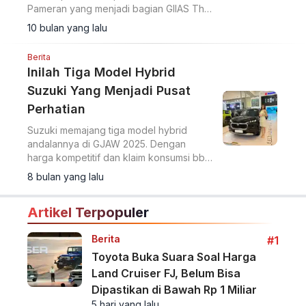
Pameran yang menjadi bagian GIIAS The
Series ini digelar di Muladi Dome,
10 bulan yang lalu
Universitas Diponegoro, Semarang.
Berita
Inilah Tiga Model Hybrid
Suzuki Yang Menjadi Pusat
Perhatian
Suzuki memajang tiga model hybrid
andalannya di GJAW 2025. Dengan
harga kompetitif dan klaim konsumsi bbm
yang hemat, mobil-mobil ini menjadi
8 bulan yang lalu
pusat perhatian.
Artikel Terpopuler
Berita
#1
Toyota Buka Suara Soal Harga
Land Cruiser FJ, Belum Bisa
Dipastikan di Bawah Rp 1 Miliar
5 hari yang lalu