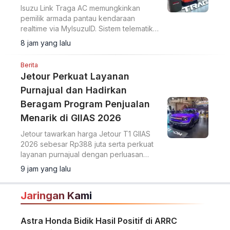
Isuzu Link Traga AC memungkinkan
pemilik armada pantau kendaraan
realtime via MyIsuzuID. Sistem telematika
ini pantau lokasi, kecepatan, dan
8 jam yang lalu
operasional kendaraan.
Berita
Jetour Perkuat Layanan
Purnajual dan Hadirkan
Beragam Program Penjualan
Menarik di GIIAS 2026
Jetour tawarkan harga Jetour T1 GIIAS
2026 sebesar Rp388 juta serta perkuat
layanan purnajual dengan perluasan
jaringan dealer hingga 40 showroom di
9 jam yang lalu
GIIAS 2026.
Jaringan Kami
Astra Honda Bidik Hasil Positif di ARRC