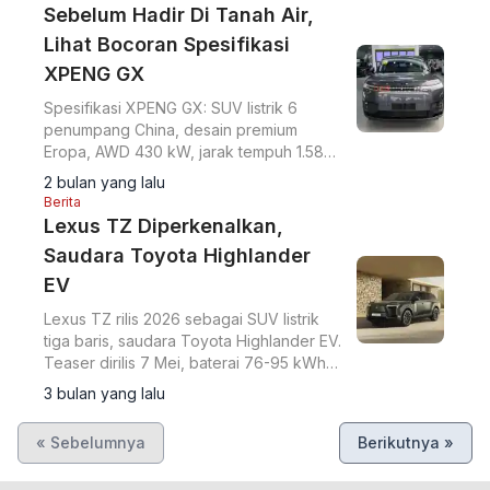
Sebelum Hadir Di Tanah Air,
Lihat Bocoran Spesifikasi
XPENG GX
Spesifikasi XPENG GX: SUV listrik 6
penumpang China, desain premium
Eropa, AWD 430 kW, jarak tempuh 1.585
km REEV, autonomous driving level 4.
2 bulan yang lalu
Berita
Lexus TZ Diperkenalkan,
Saudara Toyota Highlander
EV
Lexus TZ rilis 2026 sebagai SUV listrik
tiga baris, saudara Toyota Highlander EV.
Teaser dirilis 7 Mei, baterai 76-95 kWh,
jarak 480 km, fitur Lexus Safety System+
3 bulan yang lalu
4.0.
« Sebelumnya
Berikutnya »