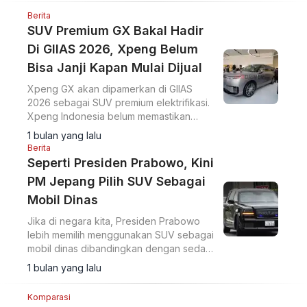
Berita
SUV Premium GX Bakal Hadir
Di GIIAS 2026, Xpeng Belum
Bisa Janji Kapan Mulai Dijual
Xpeng GX akan dipamerkan di GIIAS
2026 sebagai SUV premium elektrifikasi.
Xpeng Indonesia belum memastikan
jadwal penjualan resmi di pasar
1 bulan yang lalu
domestik.
Berita
Seperti Presiden Prabowo, Kini
PM Jepang Pilih SUV Sebagai
Mobil Dinas
Jika di negara kita, Presiden Prabowo
lebih memilih menggunakan SUV sebagai
mobil dinas dibandingkan dengan sedan
limousine, maka hal ini juga terjadi di
1 bulan yang lalu
Jepang.
Komparasi