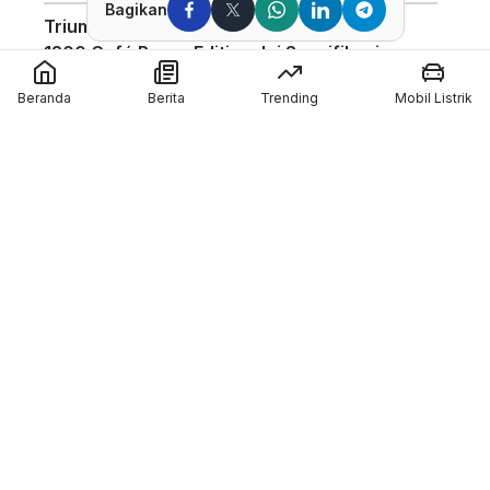
Bagikan
Triumph Indonesia Luncurkan Speed Twin
1200 Café Racer Edition, Ini Spesifikasinya
Harga Motor Listrik Polytron di GIIAS 2026
Beranda
Berita
Trending
Mobil Listrik
Dapat Subsidi Mandiri hingga Rp6,5 Juta
Teknologi Baterai Lithium Indomobil eMotor,
Kantongi Sertifikasi IP67 dan Garansi 3
Tahun
Coba Mobil Suzuki di GIIAS 2026, Bisa
Menang Motor GSX-R150 dan Emas
Member of :