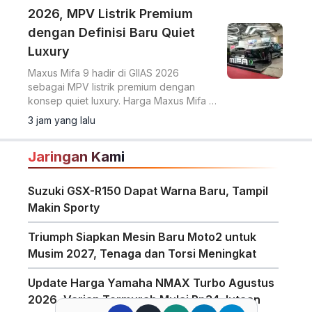
2026, MPV Listrik Premium
dengan Definisi Baru Quiet
Luxury
Maxus Mifa 9 hadir di GIIAS 2026
sebagai MPV listrik premium dengan
konsep quiet luxury. Harga Maxus Mifa 9
OTR Jakarta Rp958 juta dilengkapi
3 jam yang lalu
baterai 90 kWh dan fitur kabin mewah.
Jaringan Kami
Suzuki GSX-R150 Dapat Warna Baru, Tampil
Makin Sporty
Triumph Siapkan Mesin Baru Moto2 untuk
Musim 2027, Tenaga dan Torsi Meningkat
Update Harga Yamaha NMAX Turbo Agustus
2026, Varian Termurah Mulai Rp34 Jutaan