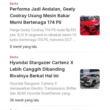
Berita
Performa Jadi Andalan, Geely
Coolray Usung Mesin Bakar
Murni Bertenaga 174 PS
Harga Geely Coolray 174 PS mulai Rp333
juta. SUV B-segment ini dibekali mesin 1.5
turbo bertenaga 174 PS, transmisi DCT 7
percepatan, akselerasi 0-100 km/jam
6 menit yang lalu
dalam 7,6 detik, serta ADAS Level 2.
Berita
Hyundai Stargazer Cartenz X
Lebih Canggih Dibanding
Rivalnya Berkat Hal Ini
Hyundai Stargazer Cartenz X
menawarkan Electric Transmission Shifter
dan ADAS Hyundai SmartSense yang
lebih lengkap. Simak harga Hyundai
36 menit yang lalu
Stargazer Cartenz X terbaru mulai Rp350
juta di artikel ini.