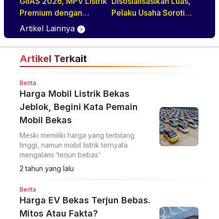
GIIAS 2026, MPV Listrik
Disosialisasikan Luas,
Premium dengan
Pelaku Usaha Soroti
Definisi Baru Quiet
Ketersediaan dan Mutu
Artikel Lainnya
Luxury
BBM
Artikel Terkait
Berita
Harga Mobil Listrik Bekas
Jeblok, Begini Kata Pemain
Mobil Bekas
Meski memiliki harga yang terbilang
tinggi, namun mobil listrik ternyata
mengalami ‘terjun bebas’
2 tahun yang lalu
Berita
Harga EV Bekas Terjun Bebas.
Mitos Atau Fakta?