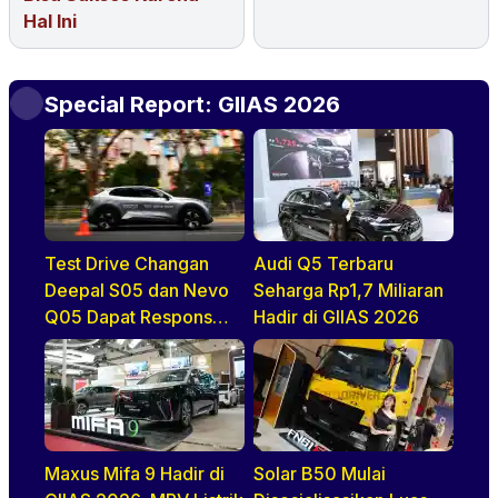
Hal Ini
Special Report: GIIAS 2026
Test Drive Changan
Audi Q5 Terbaru
Deepal S05 dan Nevo
Seharga Rp1,7 Miliaran
Q05 Dapat Respons
Hadir di GIIAS 2026
Positif di GIIAS 2026
Maxus Mifa 9 Hadir di
Solar B50 Mulai