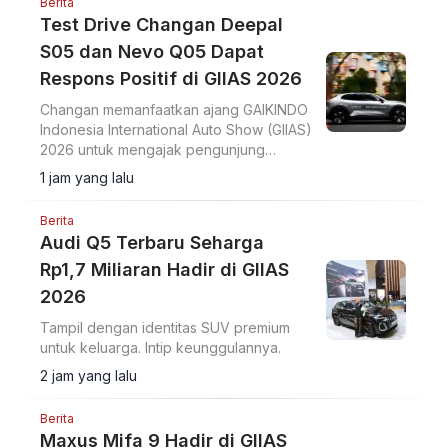
Berita
Test Drive Changan Deepal
S05 dan Nevo Q05 Dapat
Respons Positif di GIIAS 2026
Changan memanfaatkan ajang GAIKINDO
Indonesia International Auto Show (GIIAS)
2026 untuk mengajak pengunjung
merasakan langsung performa dua
1 jam yang lalu
model terbarunya, Changan Deepal S05
dan Changan Nevo Q05.
Berita
Audi Q5 Terbaru Seharga
Rp1,7 Miliaran Hadir di GIIAS
2026
Tampil dengan identitas SUV premium
untuk keluarga. Intip keunggulannya.
2 jam yang lalu
Berita
Maxus Mifa 9 Hadir di GIIAS