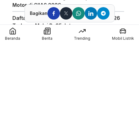
Motor di GIIAS 2026
Bagikan
Daftar Harga Honda PCX 160 Agustus 2026
Terbaru, Mulai Rp35 Jutaan
Penggunaan Boost Charge ALVA Naik Tajam,
Beranda
Berita
Trending
Mobil Listrik
Tembus 154 Ribu Jam
Pabrikan Tiongkok CFMoto Tertarik Ikut
Ajang MotoGP
Pol Espargaro Gantikan Maverick Vinales di
MotoGP Inggris 2026, Isu Konflik dengan KTM
Kian Menguat
Member of :