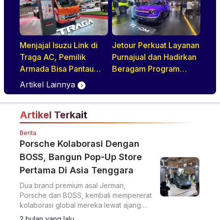
Menjajal Isuzu Link di
Jetour Perkuat Layanan
Traga AC, Pemilik
Purnajual dan Hadirkan
Armada Bisa Pantau
Beragam Program
Kendaraan Secara
Penjualan Menarik di
Artikel Lainnya
Realtime
GIIAS 2026
Artikel Terkait
Berita
Porsche Kolaborasi Dengan
BOSS, Bangun Pop-Up Store
Pertama Di Asia Tenggara
Dua brand premium asal Jerman,
Porsche dan BOSS, kembali mempererat
kolaborasi global mereka lewat ajang
Porsche x BOSS Pop-Up Experience di
2 bulan yang lalu