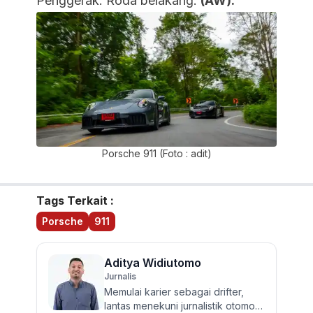
Penggerak: Roda belakang.
(AW).
Porsche 911 (Foto : adit)
Tags Terkait :
Porsche
911
Aditya Widiutomo
Jurnalis
Memulai karier sebagai drifter,
lantas menekuni jurnalistik otomotif