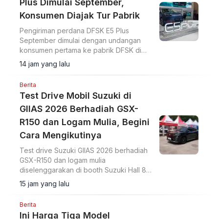
Plus Dimulai September,
Konsumen Diajak Tur Pabrik
Pengiriman perdana DFSK E5 Plus
September dimulai dengan undangan
konsumen pertama ke pabrik DFSK di
Cikande untuk melihat proses produksi
14 jam yang lalu
PHEV.
Berita
Test Drive Mobil Suzuki di
GIIAS 2026 Berhadiah GSX-
R150 dan Logam Mulia, Begini
Cara Mengikutinya
Test drive Suzuki GIIAS 2026 berhadiah
GSX-R150 dan logam mulia
diselenggarakan di booth Suzuki Hall 8
ICE BSD City. Delapan model kendaraan
15 jam yang lalu
tersedia bagi peserta yang registrasi
dengan KTP dan SIM A.
Berita
Ini Harga Tiga Model