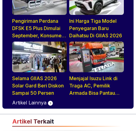
Pengiriman Perdana
Ini Harga Tiga Model
DFSK E5 Plus Dimulai
Penyegaran Baru
September, Konsumen
Daihatsu Di GIIAS 2026
Diajak Tur Pabrik
Selama GIIAS 2026
Menjajal Isuzu Link di
Solar Gard Beri Diskon
Traga AC, Pemilik
Sampai 50 Persen
Armada Bisa Pantau
Kendaraan Secara
Artikel Lainnya
Realtime
Artikel Terkait