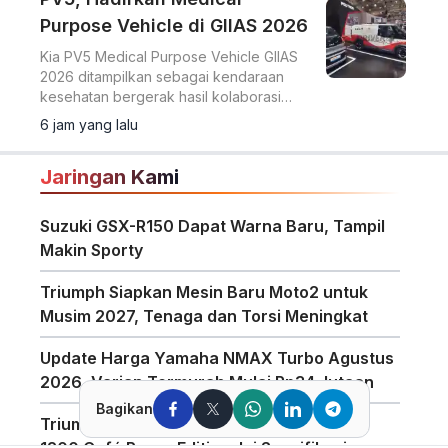
Purpose Vehicle di GIIAS 2026
Kia PV5 Medical Purpose Vehicle GIIAS
2026 ditampilkan sebagai kendaraan
kesehatan bergerak hasil kolaborasi
dengan Eka Hospital dan mitra lainnya.
6 jam yang lalu
Jaringan Kami
Suzuki GSX-R150 Dapat Warna Baru, Tampil
Makin Sporty
Triumph Siapkan Mesin Baru Moto2 untuk
Musim 2027, Tenaga dan Torsi Meningkat
Update Harga Yamaha NMAX Turbo Agustus
2026, Varian Termurah Mulai Rp34 Jutaan
Bagikan
Triumph Indonesia Luncurkan Speed Twin
1200 Café Racer Edition, Ini Spesifikasinya