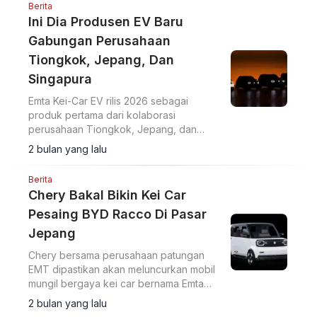
Berita
Ini Dia Produsen EV Baru
Gabungan Perusahaan
Tiongkok, Jepang, Dan
Singapura
Emta Kei-Car EV rilis 2026 sebagai
produk pertama dari kolaborasi
perusahaan Tiongkok, Jepang, dan
Singapura. Selain kei-car, tiga model EV
2 bulan yang lalu
lain direncanakan hingga 2029.
Berita
Chery Bakal Bikin Kei Car
Pesaing BYD Racco Di Pasar
Jepang
Chery bersama perusahaan patungan
EMT dipastikan akan meluncurkan mobil
mungil bergaya kei car bernama Emta
pada tahun 2027 mendatang.
2 bulan yang lalu