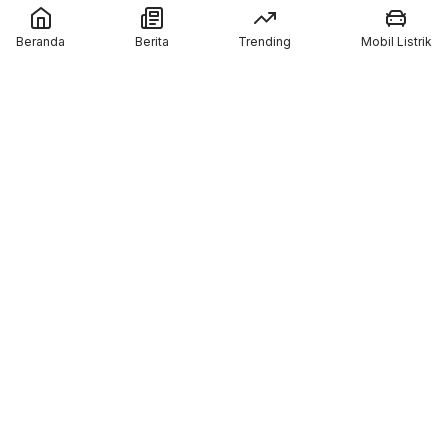
Harga Motor Listrik Polytron di GIIAS 2026
Beranda
Berita
Trending
Mobil Listrik
Dapat Subsidi Mandiri hingga Rp6,5 Juta
Teknologi Baterai Lithium Indomobil eMotor,
Kantongi Sertifikasi IP67 dan Garansi 3
Tahun
Coba Mobil Suzuki di GIIAS 2026, Bisa
Menang Motor GSX-R150 dan Emas
Member of :