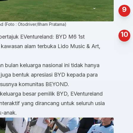
9
 (Foto : Otodriver/Ilham Pratama)
10
 bertajuk EVentureland: BYD M6 1st
i kawasan alam terbuka Lido Music & Art,
 bulan keluarga nasional ini tidak hanya
i juga bentuk apresiasi BYD kepada para
khususnya komunitas BEYOND.
keluarga besar pemilik BYD, EVentureland
nteraktif yang dirancang untuk seluruh usia
k-anak.