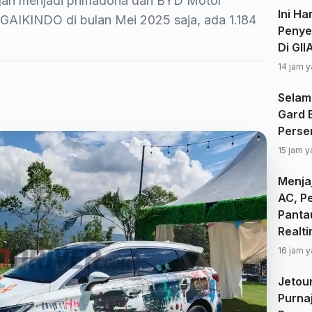
ngah menjadi primadona dari BYD Motor
Ini Ha
 GAIKINDO di bulan Mei 2025 saja, ada 1.184
Penye
Di GI
14 jam y
Selam
Gard 
Perse
15 jam y
Menjaj
AC, P
Panta
Realt
16 jam y
Jetou
Purna