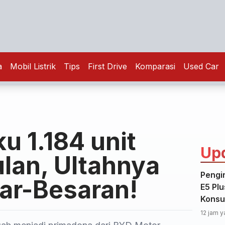
a
Mobil Listrik
Tips
First Drive
Komparasi
Used Car
u 1.184 unit
Up
lan, Ultahnya
Pengi
sar-Besaran!
E5 Plu
Konsu
12 jam y