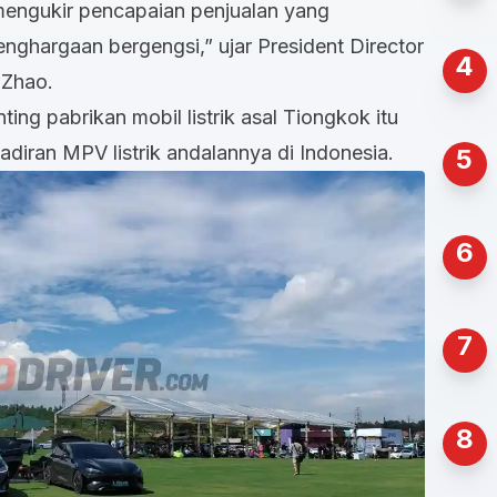
 mengukir pencapaian penjualan yang
hargaan bergengsi,” ujar President Director
4
 Zhao.
ting pabrikan mobil listrik asal Tiongkok itu
diran MPV listrik andalannya di Indonesia.
5
6
7
8