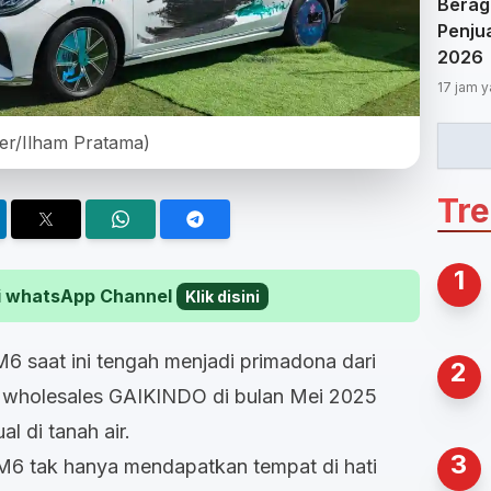
Berag
Penjua
2026
17 jam y
ver/Ilham Pratama)
Tr
1
 di whatsApp Channel
Klik disini
6 saat ini tengah menjadi primadona dari
2
a wholesales GAIKINDO di bulan Mei 2025
al di tanah air.
3
M6 tak hanya mendapatkan tempat di hati