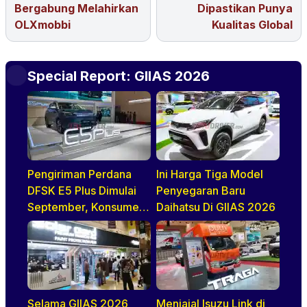
Bergabung Melahirkan
Dipastikan Punya
OLXmobbi
Kualitas Global
Special Report: GIIAS 2026
Pengiriman Perdana
Ini Harga Tiga Model
DFSK E5 Plus Dimulai
Penyegaran Baru
September, Konsumen
Daihatsu Di GIIAS 2026
Diajak Tur Pabrik
Selama GIIAS 2026
Menjajal Isuzu Link di