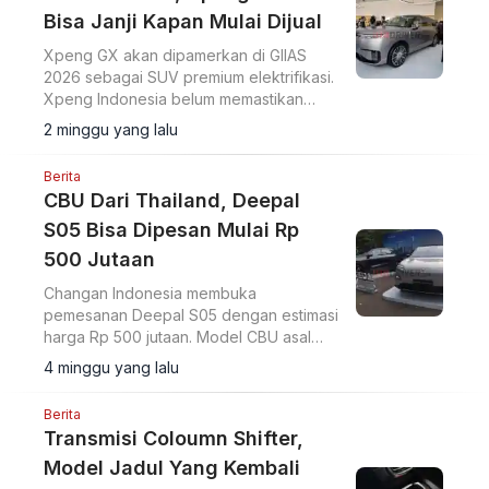
Bisa Janji Kapan Mulai Dijual
Xpeng GX akan dipamerkan di GIIAS
2026 sebagai SUV premium elektrifikasi.
Xpeng Indonesia belum memastikan
jadwal penjualan resmi di pasar
2 minggu yang lalu
domestik.
Berita
CBU Dari Thailand, Deepal
S05 Bisa Dipesan Mulai Rp
500 Jutaan
Changan Indonesia membuka
pemesanan Deepal S05 dengan estimasi
harga Rp 500 jutaan. Model CBU asal
Thailand ini hadir dalam varian BEV dan
4 minggu yang lalu
REEV.
Berita
Transmisi Coloumn Shifter,
Model Jadul Yang Kembali