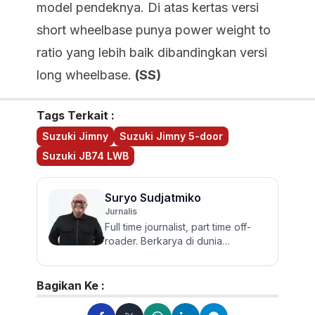
model pendeknya. Di atas kertas versi
short wheelbase punya power weight to
ratio yang lebih baik dibandingkan versi
long wheelbase.
(SS)
Tags Terkait :
Suzuki Jimny
Suzuki Jimny 5-door
Suzuki JB74 LWB
Suryo Sudjatmiko
Jurnalis
Full time journalist, part time off-
roader. Berkarya di dunia
jurnalistik otomotif sejak 2006.
Lulusan Sastra UGM ini te...
Bagikan Ke :