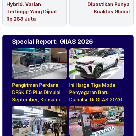
Hybrid, Varian
Dipastikan Punya
Tertinggi Yang Dijual
Kualitas Global
Rp 288 Juta
Special Report: GIIAS 2026
Pengiriman Perdana
Ini Harga Tiga Model
DFSK E5 Plus Dimulai
Penyegaran Baru
September, Konsumen
Daihatsu Di GIIAS 2026
Diajak Tur Pabrik