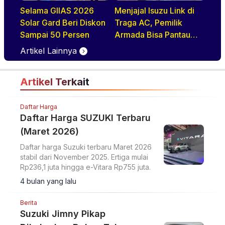
Selama GIIAS 2026
Menjajal Isuzu Link di
Solar Gard Beri Diskon
Traga AC, Pemilik
Sampai 50 Persen
Armada Bisa Pantau
Kendaraan Secara
Artikel Lainnya
Realtime
Artikel Terkait
Daftar Harga
Daftar Harga SUZUKI Terbaru
(Maret 2026)
Daftar harga Suzuki terbaru Maret 2026
stabil dari November 2025. Ertiga mulai
Rp236,1 juta hingga e-Vitara Rp755 juta.
4 bulan yang lalu
Berita
Suzuki Jimny Pikap