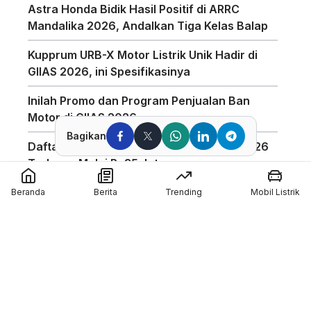
Astra Honda Bidik Hasil Positif di ARRC
Mandalika 2026, Andalkan Tiga Kelas Balap
Kupprum URB-X Motor Listrik Unik Hadir di
GIIAS 2026, ini Spesifikasinya
Inilah Promo dan Program Penjualan Ban
Motor di GIIAS 2026
Bagikan
Daftar Harga Honda PCX 160 Agustus 2026
Terbaru, Mulai Rp35 Jutaan
Penggunaan Boost Charge ALVA Naik Tajam,
Beranda
Berita
Trending
Mobil Listrik
Tembus 154 Ribu Jam
Pabrikan Tiongkok CFMoto Tertarik Ikut
Ajang MotoGP
Pol Espargaro Gantikan Maverick Vinales di
MotoGP Inggris 2026, Isu Konflik dengan KTM