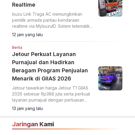
Realtime
Isuzu Link Traga AC memungkinkan
pemilik armada pantau kendaraan
realtime via MyIsuzuID. Sistem telematika
ini pantau lokasi, kecepatan, dan
12 jam yang lalu
operasional kendaraan.
Berita
Jetour Perkuat Layanan
Purnajual dan Hadirkan
Beragam Program Penjualan
Menarik di GIIAS 2026
Jetour tawarkan harga Jetour T1 GIIAS
2026 sebesar Rp388 juta serta perkuat
layanan purnajual dengan perluasan
jaringan dealer hingga 40 showroom di
13 jam yang lalu
GIIAS 2026.
Jaringan Kami