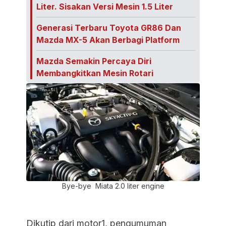
Liter. Sisakan Versi Mesin 1.5 Liter
Generasi Terbaru Toyota GR86 Dan
Mazda MX-5 Akan Berbagi Platform
Mazda Semakin Percaya Diri
Membangkitkan Mesin Rotari
Bye-bye Miata 2.0 liter engine
Dikutip dari motor1, pengumuman