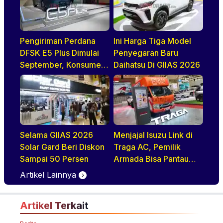
Pengiriman Perdana
Ini Harga Tiga Model
DFSK E5 Plus Dimulai
Penyegaran Baru
September, Konsumen
Daihatsu Di GIIAS 2026
Diajak Tur Pabrik
Selama GIIAS 2026
Menjajal Isuzu Link di
Solar Gard Beri Diskon
Traga AC, Pemilik
Sampai 50 Persen
Armada Bisa Pantau
Kendaraan Secara
Artikel Lainnya
Realtime
Artikel Terkait