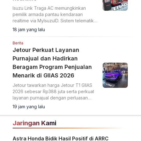
Isuzu Link Traga AC memungkinkan
pemilik armada pantau kendaraan
realtime via MyIsuzuID. Sistem telematika
ini pantau lokasi, kecepatan, dan
18 jam yang lalu
operasional kendaraan.
Berita
Jetour Perkuat Layanan
Purnajual dan Hadirkan
Beragam Program Penjualan
Menarik di GIIAS 2026
Jetour tawarkan harga Jetour T1 GIIAS
2026 sebesar Rp388 juta serta perkuat
layanan purnajual dengan perluasan
jaringan dealer hingga 40 showroom di
19 jam yang lalu
GIIAS 2026.
Jaringan Kami
Astra Honda Bidik Hasil Positif di ARRC