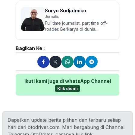
Suryo Sudjatmiko
Jurnalis
Full time journalist, part time off-
roader. Berkarya di dunia
jurnalistik otomotif sejak 2006.
Lulusan Sastra UGM ini te...
Bagikan Ke :
Ikuti kami juga di whatsApp Channel
Klik disini
Dapatkan update berita pilihan dan terbaru setiap
hari dari otodriver.com. Mari bergabung di Channel
Telegram OtoDriver, caranya klik link