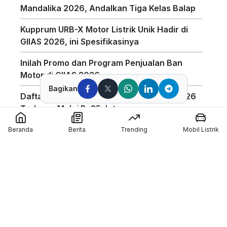
Mandalika 2026, Andalkan Tiga Kelas Balap
Kupprum URB-X Motor Listrik Unik Hadir di
GIIAS 2026, ini Spesifikasinya
Inilah Promo dan Program Penjualan Ban
Motor di GIIAS 2026
Bagikan
Daftar Harga Honda PCX 160 Agustus 2026
Terbaru, Mulai Rp35 Jutaan
Penggunaan Boost Charge ALVA Naik Tajam,
Beranda
Berita
Trending
Mobil Listrik
Tembus 154 Ribu Jam
Pabrikan Tiongkok CFMoto Tertarik Ikut
Ajang MotoGP
Pol Espargaro Gantikan Maverick Vinales di
MotoGP Inggris 2026, Isu Konflik dengan KTM
Kian Menguat