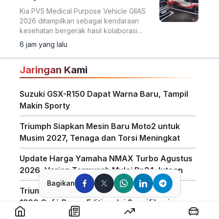
Kia PV5 Medical Purpose Vehicle GIIAS
2026 ditampilkan sebagai kendaraan
kesehatan bergerak hasil kolaborasi
dengan Eka Hospital dan mitra lainnya.
6 jam yang lalu
Jaringan Kami
Suzuki GSX-R150 Dapat Warna Baru, Tampil
Makin Sporty
Triumph Siapkan Mesin Baru Moto2 untuk
Musim 2027, Tenaga dan Torsi Meningkat
Update Harga Yamaha NMAX Turbo Agustus
2026, Varian Termurah Mulai Rp34 Jutaan
Bagikan
Triumph Indonesia Luncurkan Speed Twin
1200 Café Racer Edition, Ini Spesifikasinya