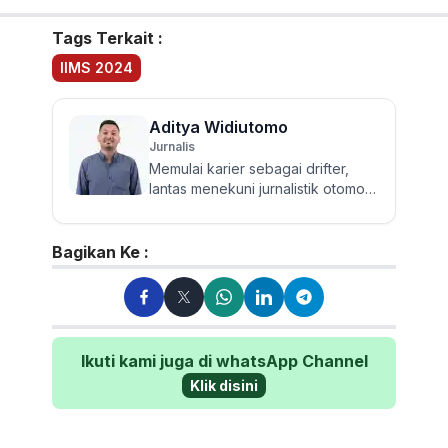
Tags Terkait :
IIMS 2024
Aditya Widiutomo
Jurnalis
Memulai karier sebagai drifter,
lantas menekuni jurnalistik otomotif
dan review mobil sejak 2017.
Walau sering mereview...
Bagikan Ke :
Ikuti kami juga di whatsApp Channel
Klik disini