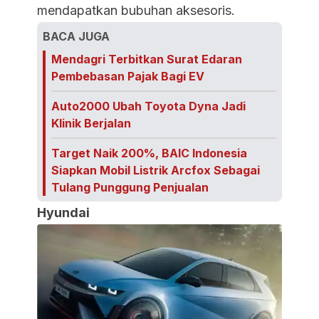
mendapatkan bubuhan aksesoris.
BACA JUGA
Mendagri Terbitkan Surat Edaran
Pembebasan Pajak Bagi EV
Auto2000 Ubah Toyota Dyna Jadi
Klinik Berjalan
Target Naik 200%, BAIC Indonesia
Siapkan Mobil Listrik Arcfox Sebagai
Tulang Punggung Penjualan
Hyundai