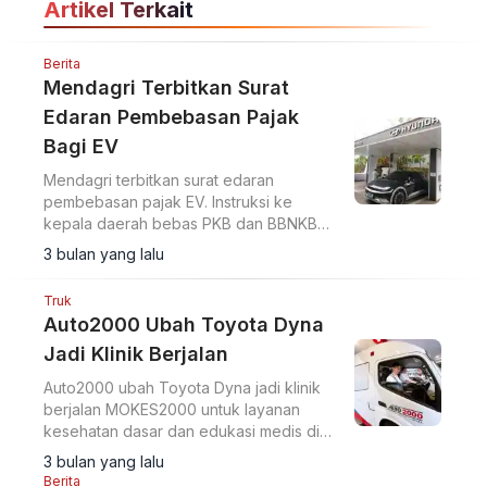
Artikel Terkait
Berita
Mendagri Terbitkan Surat
Edaran Pembebasan Pajak
Bagi EV
Mendagri terbitkan surat edaran
pembebasan pajak EV. Instruksi ke
kepala daerah bebas PKB dan BBNKB
kendaraan listrik, tindak lanjut Perpres
3 bulan yang lalu
79/2023.
Truk
Auto2000 Ubah Toyota Dyna
Jadi Klinik Berjalan
Auto2000 ubah Toyota Dyna jadi klinik
berjalan MOKES2000 untuk layanan
kesehatan dasar dan edukasi medis di
wilayah terpencil. Program CSR target 14
3 bulan yang lalu
kegiatan 2026.
Berita