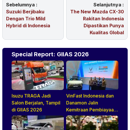
Sebelumnya :
Selanjutnya :
Suzuki Berjibaku
The New Mazda CX-30
Dengan Trio Mild
Rakitan Indonesia
Hybrid di Indonesia
Dipastikan Punya
Kualitas Global
Special Report: GIIAS 2026
Isuzu TRAGA Jadi
VinFast Indonesia dan
Salon Berjalan, Tampil
Danamon Jalin
di GIIAS 2026
Kemitraan Pembiayaan
Dealer