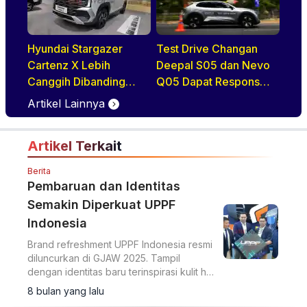
Hyundai Stargazer
Test Drive Changan
Cartenz X Lebih
Deepal S05 dan Nevo
Canggih Dibanding
Q05 Dapat Respons
Rivalnya Berkat Hal Ini
Positif di GIIAS 2026
Artikel Lainnya
Artikel Terkait
Berita
Pembaruan dan Identitas
Semakin Diperkuat UPPF
Indonesia
Brand refreshment UPPF Indonesia resmi
diluncurkan di GJAW 2025. Tampil
dengan identitas baru terinspirasi kulit hiu
serta nama produk baru Hammerhead.
8 bulan yang lalu