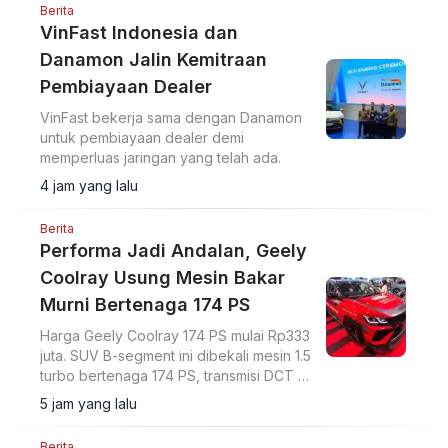
Berita
VinFast Indonesia dan
Danamon Jalin Kemitraan
Pembiayaan Dealer
VinFast bekerja sama dengan Danamon
untuk pembiayaan dealer demi
memperluas jaringan yang telah ada.
4 jam yang lalu
Berita
Performa Jadi Andalan, Geely
Coolray Usung Mesin Bakar
Murni Bertenaga 174 PS
Harga Geely Coolray 174 PS mulai Rp333
juta. SUV B-segment ini dibekali mesin 1.5
turbo bertenaga 174 PS, transmisi DCT 7
percepatan, akselerasi 0-100 km/jam
5 jam yang lalu
dalam 7,6 detik, serta ADAS Level 2.
Berita