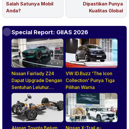
Salah Satunya Mobil
Dipastikan Punya
Anda?
Kualitas Global
Special Report: GIIAS 2026
Nissan Fairlady Z24
VW ID.Buzz 'The Icon
Dapat Upgrade Dengan
Collection' Punya Tiga
Sentuhan Leluhur.
Pilihan Warna
Indonesia Jadi Negara
Pertama di ASEAN
Yang Disapa
Alasan Toyota Belum
Nissan X-Trail e-