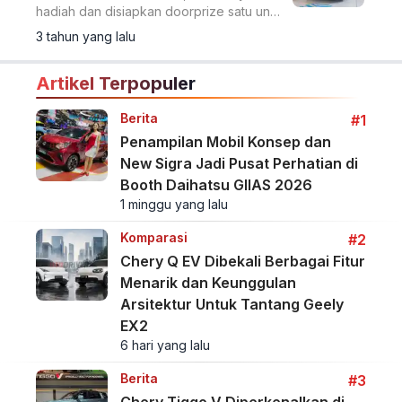
hadiah dan disiapkan doorprize satu unit
Brio Satya bagi yang beruntung.
3 tahun yang lalu
Artikel Terpopuler
Berita
#1
Penampilan Mobil Konsep dan
New Sigra Jadi Pusat Perhatian di
Booth Daihatsu GIIAS 2026
1 minggu yang lalu
Komparasi
#2
Chery Q EV Dibekali Berbagai Fitur
Menarik dan Keunggulan
Arsitektur Untuk Tantang Geely
EX2
6 hari yang lalu
Berita
#3
Chery Tiggo V Diperkenalkan di