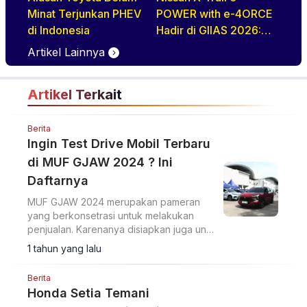
Minat Terjunkan PHEV
POWER with e-4ORCE
di Indonesia
Hadir di GIIAS 2026:
Performa,
Artikel Lainnya
Kenyamanan, dan
Teknologi Elektrifikasi
Artikel Terkait
dalam Satu Paket
Berita
Ingin Test Drive Mobil Terbaru
di MUF GJAW 2024 ? Ini
Daftarnya
MUF GJAW 2024 merupakan pameran
yang berkonsetrasi untuk melakukan
penjualan. Karenanya disiapkan juga unit
test drive untuk bisa memberikan
1 tahun yang lalu
gambaran nyata tentang mobil yang
benar-benar diinginkan
Berita
Honda Setia Temani