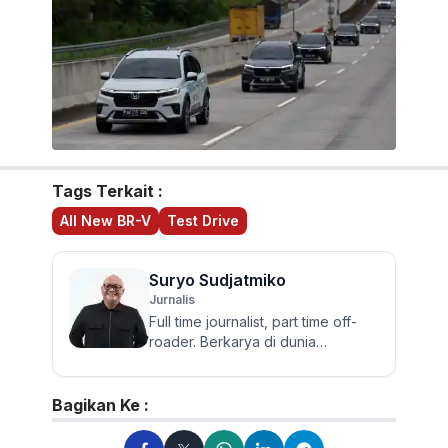
Tags Terkait :
All New BR-V
Test Drive
Suryo Sudjatmiko
Jurnalis
Full time journalist, part time off-
roader. Berkarya di dunia
jurnalistik otomotif sejak 2006.
Lulusan Sastra UGM ini te...
Bagikan Ke :