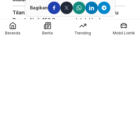
Bagikan
Tilang Manual Berlaku? Polisi Tegaskan Isu
Denda Naik 150 Persen adalah Hoaks
Mario Aji Amankan Qualifying 2(Q2) Di Moto2
Beranda
Berita
Trending
Mobil Listrik
Inggris 2026
Finish Di Atas Pimpinan Klasemen, Veda Ega
Raih Hasil Positif di FP1 Moto3 Inggris 2026
Hasil FP1 GP Inggris : Alex Marquez Tercepat!
Member of :