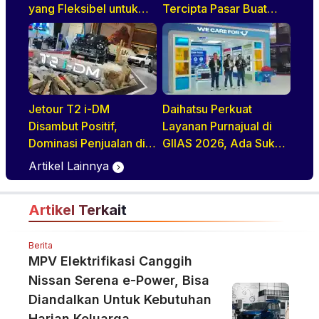
yang Fleksibel untuk
Tercipta Pasar Buat
Keluarga Modern Di
BEV, HEV, Dan PHEV
GIIAS 2026
Jetour T2 i-DM
Daihatsu Perkuat
Disambut Positif,
Layanan Purnajual di
Dominasi Penjualan di
GIIAS 2026, Ada Suku
GIIAS 2026
Cadang Murahnya
Artikel Lainnya
Artikel Terkait
Berita
MPV Elektrifikasi Canggih
Nissan Serena e-Power, Bisa
Diandalkan Untuk Kebutuhan
Harian Keluarga