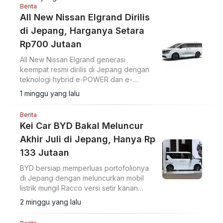
dan menghadapi meningkatnya
Berita
persaingan.
All New Nissan Elgrand Dirilis
di Jepang, Harganya Setara
Rp700 Jutaan
All New Nissan Elgrand generasi
keempat resmi dirilis di Jepang dengan
teknologi hybrid e-POWER dan e-
4ORCE. Simak spesifikasi serta harga All
1 minggu yang lalu
New Nissan Elgrand Jepang yang dimulai
dari Rp762 juta.
Berita
Kei Car BYD Bakal Meluncur
Akhir Juli di Jepang, Hanya Rp
133 Jutaan
BYD bersiap memperluas portofolionya
di Jepang dengan meluncurkan mobil
listrik mungil Racco versi setir kanan
pada 28 Juli 2026.
2 minggu yang lalu