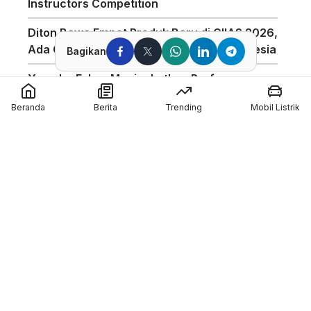
Instructors Competition
Diton Bawa Empat Produk Baru di GIIAS 2026,
Ada Compound Aerosol Pertama di Indonesia
Bagikan
Yamaha Fokus Meningkatkan Performa
Bagian Depan Untuk Motor 850cc
Beranda
Berita
Trending
Mobil Listrik
AHSRIC 2026 Masuki Tahun ke-17, AHM
Perkuat Edukasi Safety Riding di Indonesia
GIIAS 2026 Hadirkan Program Edukasi
Industri Otomotif Melalui GIIAS Education Day
Silverstone Akan Jadi Tuan Rumah MotoGP
Inggris Sampai 2028
Member of :