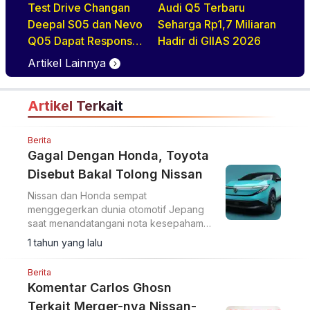
Test Drive Changan
Audi Q5 Terbaru
Deepal S05 dan Nevo
Seharga Rp1,7 Miliaran
Q05 Dapat Respons
Hadir di GIIAS 2026
Positif di GIIAS 2026
Artikel Lainnya
Artikel Terkait
Berita
Gagal Dengan Honda, Toyota
Disebut Bakal Tolong Nissan
Nissan dan Honda sempat
menggegerkan dunia otomotif Jepang
saat menandatangani nota kesepahaman
(MoU) untuk menjajaki merger pada
1 tahun yang lalu
Desember 2024.
Berita
Komentar Carlos Ghosn
Terkait Merger-nya Nissan-