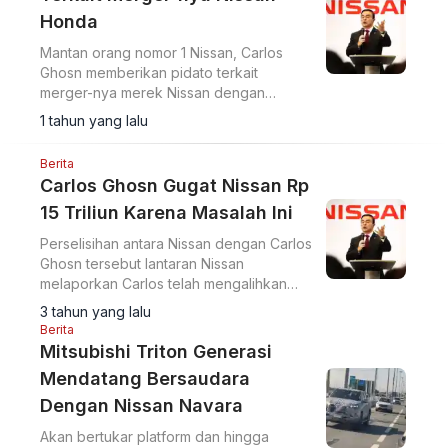
Honda
Mantan orang nomor 1 Nissan, Carlos
Ghosn memberikan pidato terkait
merger-nya merek Nissan dengan
Honda.
1 tahun yang lalu
Berita
Carlos Ghosn Gugat Nissan Rp
15 Triliun Karena Masalah Ini
Perselisihan antara Nissan dengan Carlos
Ghosn tersebut lantaran Nissan
melaporkan Carlos telah mengalihkan
dana investasi perusahaan untuk
3 tahun yang lalu
penggunaan pribadi, dan
Berita
menyalahgunakan keuangan.
Mitsubishi Triton Generasi
Mendatang Bersaudara
Dengan Nissan Navara
Akan bertukar platform dan hingga