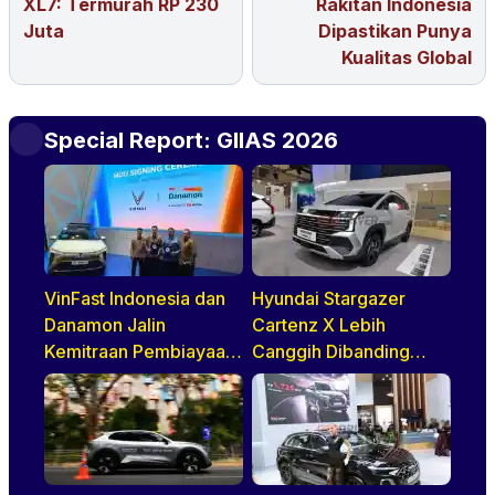
XL7: Termurah RP 230
Rakitan Indonesia
Juta
Dipastikan Punya
Kualitas Global
Special Report: GIIAS 2026
VinFast Indonesia dan
Hyundai Stargazer
Danamon Jalin
Cartenz X Lebih
Kemitraan Pembiayaan
Canggih Dibanding
Dealer
Rivalnya Berkat Hal Ini