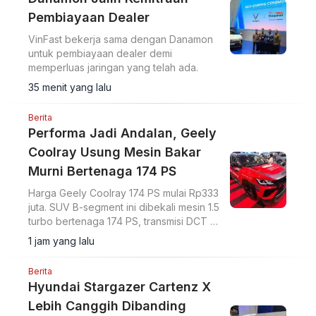
Pembiayaan Dealer
VinFast bekerja sama dengan Danamon
untuk pembiayaan dealer demi
memperluas jaringan yang telah ada.
35 menit yang lalu
Berita
Performa Jadi Andalan, Geely
Coolray Usung Mesin Bakar
Murni Bertenaga 174 PS
Harga Geely Coolray 174 PS mulai Rp333
juta. SUV B-segment ini dibekali mesin 1.5
turbo bertenaga 174 PS, transmisi DCT 7
percepatan, akselerasi 0-100 km/jam
1 jam yang lalu
dalam 7,6 detik, serta ADAS Level 2.
Berita
Hyundai Stargazer Cartenz X
Lebih Canggih Dibanding