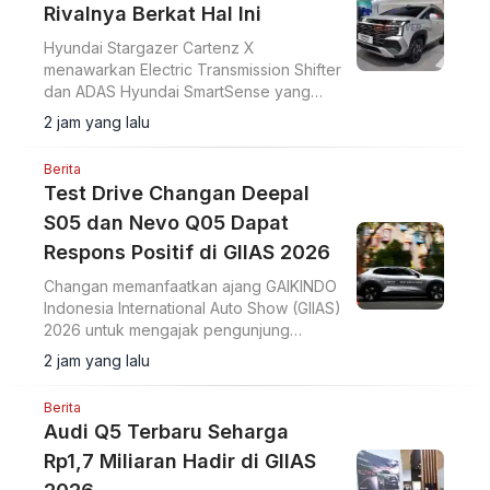
Rivalnya Berkat Hal Ini
Hyundai Stargazer Cartenz X
menawarkan Electric Transmission Shifter
dan ADAS Hyundai SmartSense yang
lebih lengkap. Simak harga Hyundai
2 jam yang lalu
Stargazer Cartenz X terbaru mulai Rp350
juta di artikel ini.
Berita
Test Drive Changan Deepal
S05 dan Nevo Q05 Dapat
Respons Positif di GIIAS 2026
Changan memanfaatkan ajang GAIKINDO
Indonesia International Auto Show (GIIAS)
2026 untuk mengajak pengunjung
merasakan langsung performa dua
2 jam yang lalu
model terbarunya, Changan Deepal S05
dan Changan Nevo Q05.
Berita
Audi Q5 Terbaru Seharga
Rp1,7 Miliaran Hadir di GIIAS