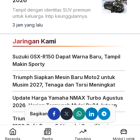
2026
Tampil dengan identitas SUV premium
untuk keluarga. Intip keunggulannya.
3 jam yang lalu
Jaringan Kami
Suzuki GSX-R150 Dapat Warna Baru, Tampil
Makin Sporty
Triumph Siapkan Mesin Baru Moto2 untuk
Musim 2027, Tenaga dan Torsi Meningkat
Update Harga Yamaha NMAX Turbo Agustus
2026, Varian Termurah Mulai Rp34 Jutaan
Bagikan
Triumph Indonesia Luncurkan Speed Twin
1200 Café Racer Edition, Ini Spesifikasinya
Harga Motor Listrik Polytron di GIIAS 2026
Beranda
Berita
Trending
Mobil Listrik