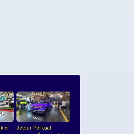
k di
Jetour Perkuat