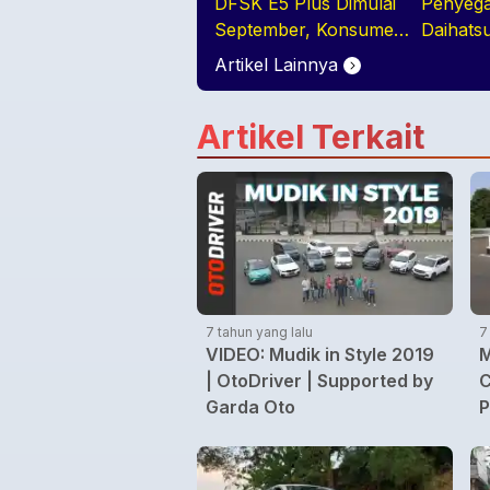
DFSK E5 Plus Dimulai
Penyega
September, Konsumen
Daihats
Diajak Tur Pabrik
Artikel Lainnya
Artikel Terkait
7 tahun yang lalu
7
VIDEO: Mudik in Style 2019
M
| OtoDriver | Supported by
C
Garda Oto
P