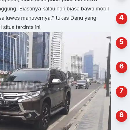
nggung. Biasanya kalau hari biasa bawa mobil
4
bisa luwes manuvernya," tukas Danu yang
situs tercinta ini.
5
6
7
8