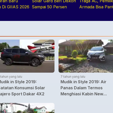
ran Baru
Solar Gard Beri Diskon
Traga AC, Pemili
u Di GIIAS 2026
Sampai 50 Persen
Armada Bisa Pan
Kendaraan Secar
Realtime
 tahun yang lalu
7 tahun yang lalu
udik in Style 2019:
Mudik in Style 2019: Air
atatan Konsumsi Solar
Panas Dalam Termos
ajero Sport Dakar 4X2
Menghiasi Kabin New
Xenia di Arus Balik