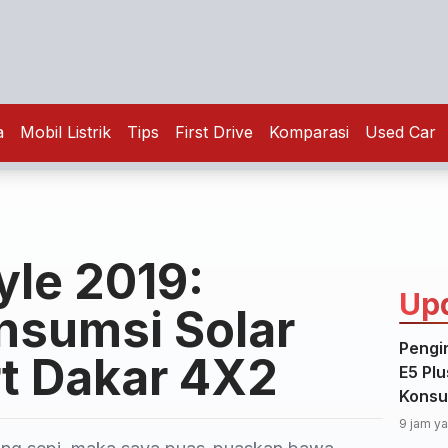
a
Mobil Listrik
Tips
First Drive
Komparasi
Used Car
yle 2019:
Up
nsumsi Solar
Pengi
rt Dakar 4X2
E5 Plu
Konsu
9 jam ya