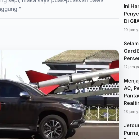
rung sepi, maka saya puas-puaskan bawa
Ini Ha
nggung."
Penye
Di GI
10 jam y
Selam
Gard 
Perse
12 jam y
Menjaj
AC, P
Panta
Realt
13 jam y
Jetou
Purna