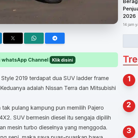
Berag
Penjua
2026
14 jam y
Tr
 di whatsApp Channel
Klik disini
1
Style 2019 terdapat dua SUV ladder frame
 Keduanya adalah Nissan Terra dan Mitsubishi
2
 tak pulang kampung pun memilih Pajero
2. SUV bermesin diesel itu sengaja dipilih
dan mesin turbo dieselnya yang menggoda.
3
rung sepi, maka saya puas-puaskan bawa