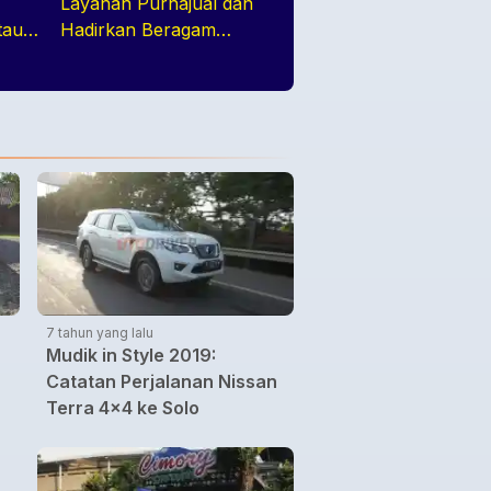
k
Layanan Purnajual dan
tau
Hadirkan Beragam
a
Program Penjualan
Menarik di GIIAS 2026
7 tahun yang lalu
Mudik in Style 2019:
Catatan Perjalanan Nissan
Terra 4x4 ke Solo