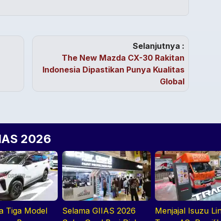
Selanjutnya :
The New Mazda CX-30 Rakitan
Indonesia Dipastikan Punya Kualitas
Global
IIAS 2026
ga Tiga Model
Selama GIIAS 2026
Menjajal Isuzu Lin