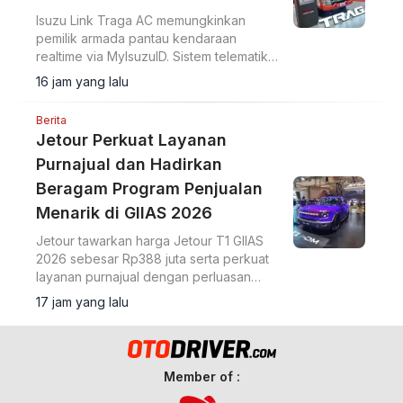
Isuzu Link Traga AC memungkinkan
pemilik armada pantau kendaraan
realtime via MyIsuzuID. Sistem telematika
ini pantau lokasi, kecepatan, dan
16 jam yang lalu
operasional kendaraan.
Berita
Jetour Perkuat Layanan
Purnajual dan Hadirkan
Beragam Program Penjualan
Menarik di GIIAS 2026
Jetour tawarkan harga Jetour T1 GIIAS
2026 sebesar Rp388 juta serta perkuat
layanan purnajual dengan perluasan
jaringan dealer hingga 40 showroom di
17 jam yang lalu
GIIAS 2026.
Member of :