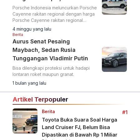
Porsche Indonesia meluncurkan Porsche
Cayenne rakitan regional dengan harga
Porsche Cayenne rakitan regional
Indonesia mulai Rp 2,99 miliar. SUV ini
4 minggu yang lalu
dilengkapi mesin V6 turbo 353 PS.
Berita
Aurus Senat Pesaing
Maybach, Sedan Rusia
Tunggangan Vladimir Putin
Bisa dilengkapi proteksi untuk hadapi
lontaran roket maupun granat.
1 bulan yang lalu
Artikel Terpopuler
Berita
#1
Toyota Buka Suara Soal Harga
Land Cruiser FJ, Belum Bisa
Dipastikan di Bawah Rp 1 Miliar