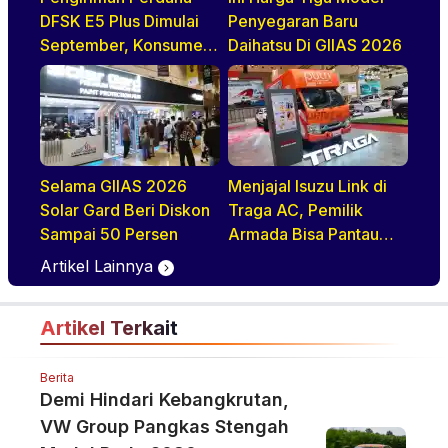
DFSK E5 Plus Dimulai
Penyegaran Baru
September, Konsumen
Daihatsu Di GIIAS 2026
Diajak Tur Pabrik
Selama GIIAS 2026
Menjajal Isuzu Link di
Solar Gard Beri Diskon
Traga AC, Pemilik
Sampai 50 Persen
Armada Bisa Pantau
Kendaraan Secara
Artikel Lainnya
Realtime
Artikel Terkait
Berita
Demi Hindari Kebangkrutan,
VW Group Pangkas Stengah