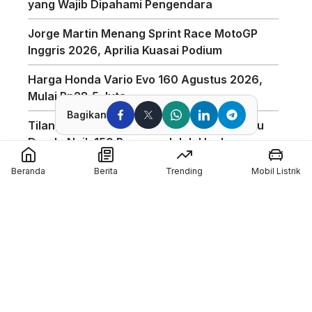
yang Wajib Dipahami Pengendara
Jorge Martin Menang Sprint Race MotoGP
Inggris 2026, Aprilia Kuasai Podium
Harga Honda Vario Evo 160 Agustus 2026,
Mulai Rp28,5 Juta
Bagikan
Tilang Manual Berlaku? Polisi Tegaskan Isu
Denda Naik 150 Persen adalah Hoaks
Mario Aji Amankan Qualifying 2(Q2) Di Moto2
Beranda
Berita
Trending
Mobil Listrik
Inggris 2026
Finish Di Atas Pimpinan Klasemen, Veda Ega
Raih Hasil Positif di FP1 Moto3 Inggris 2026
Hasil FP1 GP Inggris : Alex Marquez Tercepat!