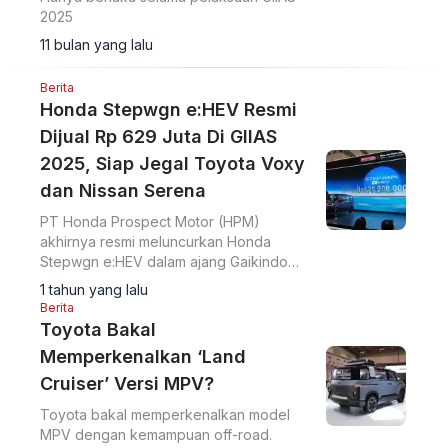
2025
11 bulan yang lalu
Berita
Honda Stepwgn e:HEV Resmi
Dijual Rp 629 Juta Di GIIAS
2025, Siap Jegal Toyota Voxy
dan Nissan Serena
PT Honda Prospect Motor (HPM)
akhirnya resmi meluncurkan Honda
Stepwgn e:HEV dalam ajang Gaikindo
Indonesia International Auto Show (GIIAS)
1 tahun yang lalu
2025.
Berita
Toyota Bakal
Memperkenalkan ‘Land
Cruiser’ Versi MPV?
Toyota bakal memperkenalkan model
MPV dengan kemampuan off-road.