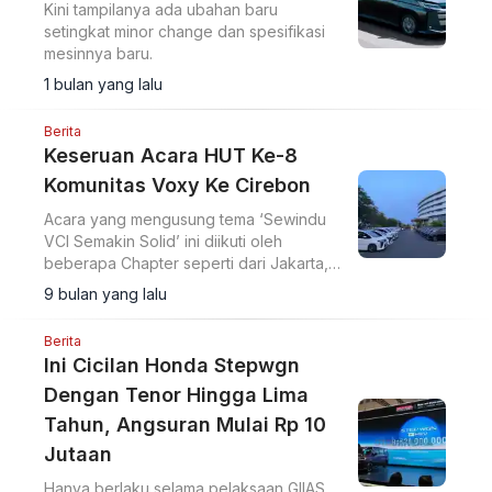
Kini tampilanya ada ubahan baru
setingkat minor change dan spesifikasi
mesinnya baru.
1 bulan yang lalu
Berita
Keseruan Acara HUT Ke-8
Komunitas Voxy Ke Cirebon
Acara yang mengusung tema ‘Sewindu
VCI Semakin Solid’ ini diikuti oleh
beberapa Chapter seperti dari Jakarta,
Tangerang, Depok, Bekasi, Banten,
9 bulan yang lalu
Jogja dan tuan rumah Cirebon.
Berita
Ini Cicilan Honda Stepwgn
Dengan Tenor Hingga Lima
Tahun, Angsuran Mulai Rp 10
Jutaan
Hanya berlaku selama pelaksaan GIIAS