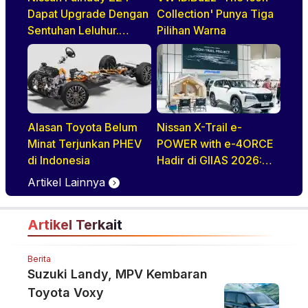
Dapat Upgrade Dengan
Collection' Punya Tiga
Sentuhan Leluhur.
Pilihan Warna
Indonesia Jadi Negara
Pertama di ASEAN
Yang Disapa
Alasan Toyota Belum
Nissan X-Trail e-
Minat Terjunkan PHEV
POWER with e-4ORCE
di Indonesia
Hadir di GIIAS 2026:
Performa,
Artikel Lainnya
Kenyamanan, dan
Teknologi Elektrifikasi
Artikel Terkait
dalam Satu Paket
Berita
Suzuki Landy, MPV Kembaran
Toyota Voxy