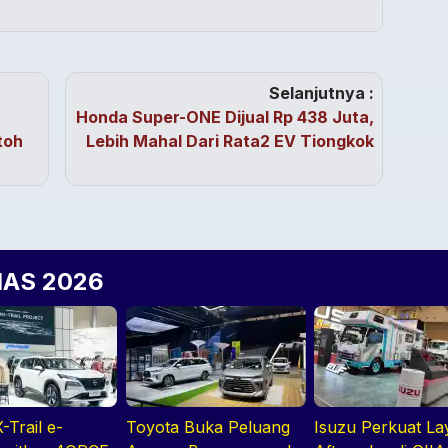
Selanjutnya :
Honda Super-ONE Dijual Rp 438 Juta,
toh
Lebih Mahal Dari Rata2 EV Tiongkok
IIAS 2026
-Trail e-
Toyota Buka Peluang
Isuzu Perkuat L