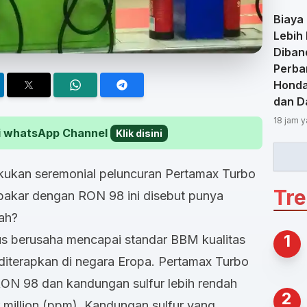
Biaya 
Lebih
Diban
Perba
Honda
dan D
18 jam y
 di whatsApp Channel
Klik disini
kukan seremonial peluncuran Pertamax Turbo
Tr
 bakar dengan RON 98 ini disebut punya
kah?
1
us berusaha mencapai standar BBM kualitas
diterapkan di negara Eropa. Pertamax Turbo
 RON 98 dan kandungan sulfur lebih rendah
2
 million (ppm). Kandungan sulfur yang