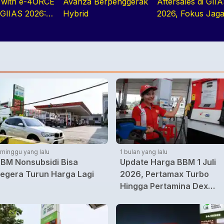
with e-4ORCE
Avanza Berpenggerak
Aftersales di GII
 GIIAS 2026:
Hybrid
2026, Fokus Jag
a,
Operasional Arm
anan, dan
i Elektrifikasi
atu Paket
 minggu yang lalu
1 bulan yang lalu
BM Nonsubsidi Bisa
Update Harga BBM 1 Juli
egera Turun Harga Lagi
2026, Pertamax Turbo
Hingga Pertamina Dex
Turun