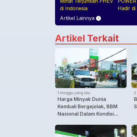
Minat Terjunkan PHEV
POWER 
di Indonesia
Hadir di
Perform
Artikel Lainnya
Kenyam
Teknolog
Artikel Terkait
dalam S
1 minggu yang lalu
2
Harga Minyak Dunia
B
Kembali Bergejolak, BBM
S
Nasional Dalam Kondisi
Stabil