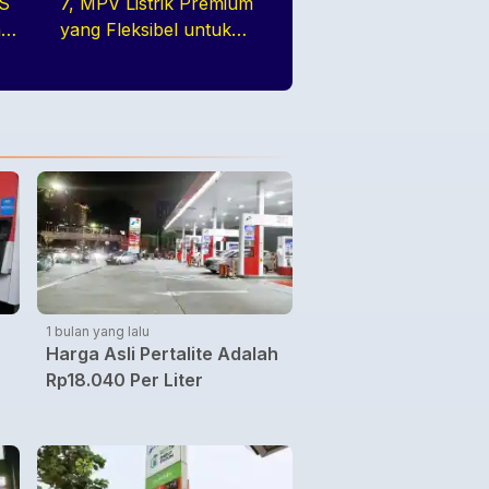
AS
7, MPV Listrik Premium
a
yang Fleksibel untuk
ada
Keluarga Modern Di
GIIAS 2026
1 bulan yang lalu
Harga Asli Pertalite Adalah
Rp18.040 Per Liter