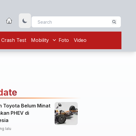
Crash Test
Mobility
Foto
Video
date
n Toyota Belum Minat
nkan PHEV di
esia
ng lalu