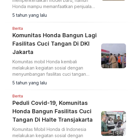
memperkenalkan model baru, namun
Honda mampu memanfaatkan penjualan
dari line up dagang mereka yang sudah
5 tahun yang lalu
ada. Inilah 5 model terlaris di 2020.
Berita
Komunitas Honda Bangun Lagi
Fasilitas Cuci Tangan Di DKI
Jakarta
Komunitas mobil Honda kembali
melakukan kegiatan sosial dengan
menyumbangan fasilitas cuci tangan
untuk Monumen Nasional (Monas) pada
5 tahun yang lalu
tanggal 15 Desember 2020.
Berita
Peduli Covid-19, Komunitas
Honda Bangun Fasilitas Cuci
Tangan Di Halte Transjakarta
Komunitas Mobil Honda di Indonesia
melakukan kegiatan sosial dengan