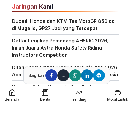
Jaringan Kami
Ducati, Honda dan KTM Tes MotoGP 850 cc
di Mugello, GP27 Jadi yang Tercepat
Daftar Lengkap Pemenang AHSRIC 2026,
Inilah Juara Astra Honda Safety Riding
Instructors Competition
Diton Bawa Empat Produk Baru di GIIAS 2026,
Ada Compound Aerosol Pertama di Indonesia
Bagikan
Yamaha Fokus Meningkatkan Performa
Bagian Depan Untuk Motor 850cc
Beranda
Berita
Trending
Mobil Listrik
AHSRIC 2026 Masuki Tahun ke-17, AHM
Perkuat Edukasi Safety Riding di Indonesia
GIIAS 2026 Hadirkan Program Edukasi