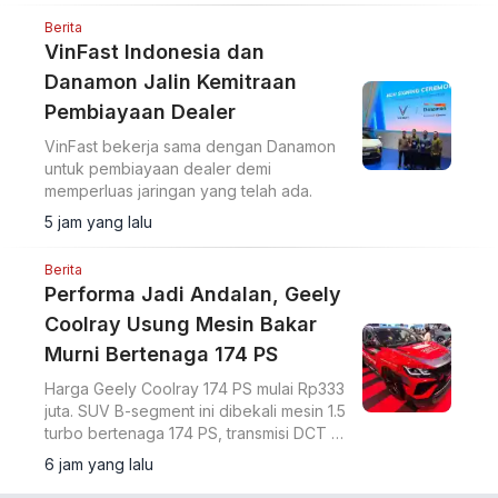
Berita
VinFast Indonesia dan
Danamon Jalin Kemitraan
Pembiayaan Dealer
VinFast bekerja sama dengan Danamon
untuk pembiayaan dealer demi
memperluas jaringan yang telah ada.
5 jam yang lalu
Berita
Performa Jadi Andalan, Geely
Coolray Usung Mesin Bakar
Murni Bertenaga 174 PS
Harga Geely Coolray 174 PS mulai Rp333
juta. SUV B-segment ini dibekali mesin 1.5
turbo bertenaga 174 PS, transmisi DCT 7
percepatan, akselerasi 0-100 km/jam
6 jam yang lalu
dalam 7,6 detik, serta ADAS Level 2.