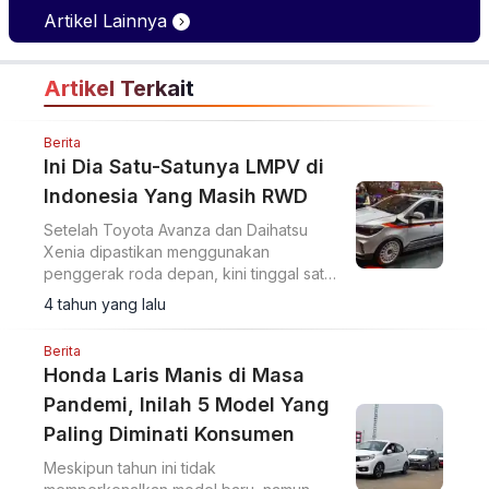
Rivalnya Berkat Hal Ini
Positif di GIIAS 2026
Artikel Lainnya
Artikel Terkait
Berita
Ini Dia Satu-Satunya LMPV di
Indonesia Yang Masih RWD
Setelah Toyota Avanza dan Daihatsu
Xenia dipastikan menggunakan
penggerak roda depan, kini tinggal satu
model LMPV yang masih menggunakan
4 tahun yang lalu
penggerak roda belakang.
Berita
Honda Laris Manis di Masa
Pandemi, Inilah 5 Model Yang
Paling Diminati Konsumen
Meskipun tahun ini tidak