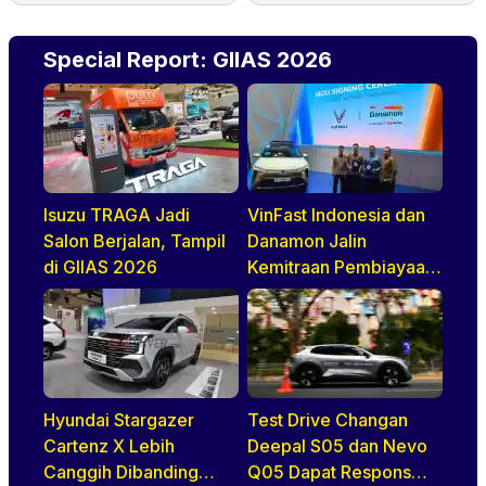
Special Report: GIIAS 2026
Isuzu TRAGA Jadi
VinFast Indonesia dan
Salon Berjalan, Tampil
Danamon Jalin
di GIIAS 2026
Kemitraan Pembiayaan
Dealer
Hyundai Stargazer
Test Drive Changan
Cartenz X Lebih
Deepal S05 dan Nevo
Canggih Dibanding
Q05 Dapat Respons