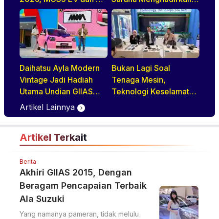
Hybrid+
Pengemudi Truk Yang
Profesional
Daihatsu Ayla Modern
Bukan Lagi Soal
Vintage Jadi Hadiah
Tenaga Mesin,
Utama Undian GIIAS
Teknologi Keselamatan
2026, Basisnya Varian
Jadi Tren Baru di GIIAS
Artikel Lainnya
Terlaris
2026
Artikel Terkait
Berita
Akhiri GIIAS 2015, Dengan
Beragam Pencapaian Terbaik
Ala Suzuki
Yang namanya pameran, tidak melulu