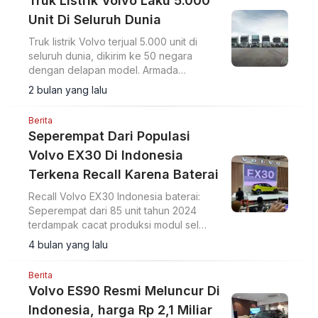
Truk Listrik Volvo Laku 5.000
Unit Di Seluruh Dunia
Truk listrik Volvo terjual 5.000 unit di
seluruh dunia, dikirim ke 50 negara
dengan delapan model. Armada
menempuh 170 juta km sejak 2019.
2 bulan yang lalu
Berita
Seperempat Dari Populasi
Volvo EX30 Di Indonesia
Terkena Recall Karena Baterai
Recall Volvo EX30 Indonesia baterai:
Seperempat dari 85 unit tahun 2024
terdampak cacat produksi modul sel
yang berpotensi panas berlebih. Volvo
4 bulan yang lalu
hubungi konsumen.
Berita
Volvo ES90 Resmi Meluncur Di
Indonesia, harga Rp 2,1 Miliar