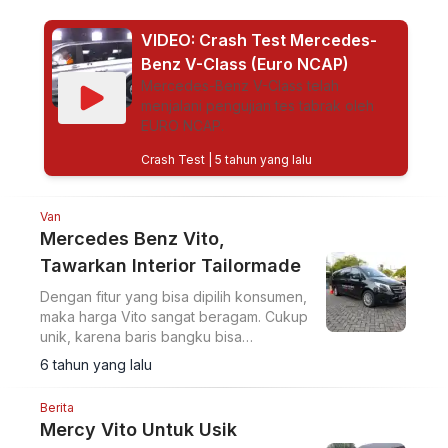
VIDEO: Crash Test Mercedes-
Benz V-Class (Euro NCAP)
Mercedes-Benz V-Class telah
menjalani pengujian tes tabrak oleh
EURO NCAP.
Crash Test
| 5 tahun yang lalu
Van
Mercedes Benz Vito,
Tawarkan Interior Tailormade
Dengan fitur yang bisa dipilih konsumen,
maka harga Vito sangat beragam. Cukup
unik, karena baris bangku bisa
disesuaikan keinginan, bisa hanya dua,
6 tahun yang lalu
tiga, maupun empat baris untuk 9
penumpang.
Berita
Mercy Vito Untuk Usik