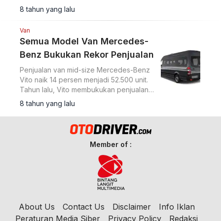
mencapai angka 401.000 unit atau naik
8 tahun yang lalu
12 persen dari perolehan penjualan di
2016.
Van
Semua Model Van Mercedes-
Benz Bukukan Rekor Penjualan
Penjualan van mid-size Mercedes-Benz
Vito naik 14 persen menjadi 52.500 unit.
Tahun lalu, Vito membukukan penjualan
46.000 unit.
8 tahun yang lalu
Member of :
About Us
Contact Us
Disclaimer
Info Iklan
Peraturan Media Siber
Privacy Policy
Redaksi