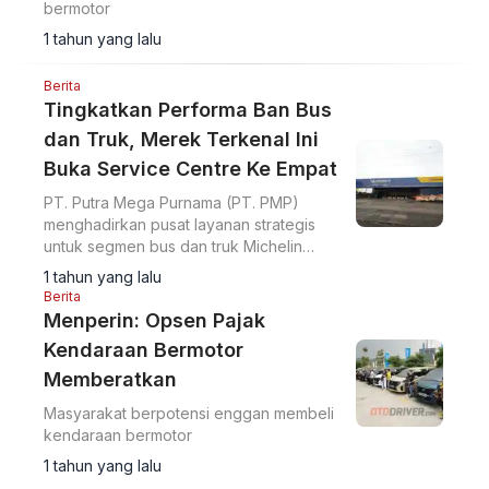
bermotor
1 tahun yang lalu
Berita
Tingkatkan Performa Ban Bus
dan Truk, Merek Terkenal Ini
Buka Service Centre Ke Empat
PT. Putra Mega Purnama (PT. PMP)
menghadirkan pusat layanan strategis
untuk segmen bus dan truk Michelin
Service Center terbaru yang berlokasi di
1 tahun yang lalu
Gunung Putri, Bogor, Jawa Barat.
Berita
Menperin: Opsen Pajak
Kendaraan Bermotor
Memberatkan
Masyarakat berpotensi enggan membeli
kendaraan bermotor
1 tahun yang lalu