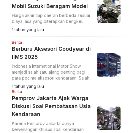
Mobil Suzuki Beragam Model
Harga akhir tiap daerah berbeda sesuai
biaya jasa yang diterapkan bengkel.
1 tahun yang lalu
Berita
Berburu Aksesori Goodyear di
IIMS 2025
Indonesia International Motor Show
menjadi salah satu ajang penting bagi
para pecinta aksesori kendaraan. Salah
satu yang baru adalah ragam produk
1 tahun yang lalu
aftermarket dari Goodyear.
Berita
Pemprov Jakarta Ajak Warga
Diskusi Soal Pembatasan Usia
Kendaraan
Karena Pemprov Jakarta punya
kewenangan khusus soal kendaraan