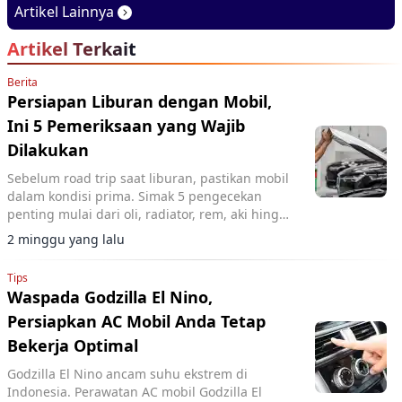
GIIAS 2026
Cadang Murahnya
Artikel Lainnya
Artikel Terkait
Berita
Persiapan Liburan dengan Mobil,
Ini 5 Pemeriksaan yang Wajib
Dilakukan
Sebelum road trip saat liburan, pastikan mobil
dalam kondisi prima. Simak 5 pengecekan
penting mulai dari oli, radiator, rem, aki hingga
waktu servis agar perjalanan keluarga tetap
2 minggu yang lalu
aman.
Tips
Waspada Godzilla El Nino,
Persiapkan AC Mobil Anda Tetap
Bekerja Optimal
Godzilla El Nino ancam suhu ekstrem di
Indonesia. Perawatan AC mobil Godzilla El