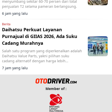
menyumbang sekitar 60-70 persen dari total
penjualan T2 selama pameran berlangsung.
6 jam yang lalu
Berita
Daihatsu Perkuat Layanan
Purnajual di GIIAS 2026, Ada Suku
Cadang Murahnya
Salah satu program yang diperkenalkan adalah
Daihatsu Value Parts, yakni pilihan suku
cadang alternatif dengan harga lebih
terjangkau.
7 jam yang lalu
Member of :