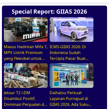
Special Report: GIIAS 2026
Maxus Hadirkan Mifa 7,
ICMS-GIIAS 2026: Di
MPV Listrik Premium
Indonesia Sudah
yang Fleksibel untuk
Tercipta Pasar Buat
Keluarga Modern Di
BEV, HEV, Dan PHEV
GIIAS 2026
Jetour T2 i-DM
Daihatsu Perkuat
Disambut Positif,
Layanan Purnajual di
Dominasi Penjualan di
GIIAS 2026, Ada Suku