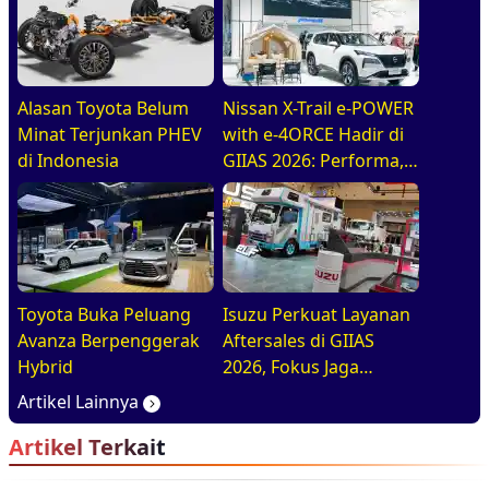
Alasan Toyota Belum
Nissan X-Trail e-POWER
Minat Terjunkan PHEV
with e-4ORCE Hadir di
di Indonesia
GIIAS 2026: Performa,
Kenyamanan, dan
Teknologi Elektrifikasi
dalam Satu Paket
Toyota Buka Peluang
Isuzu Perkuat Layanan
Avanza Berpenggerak
Aftersales di GIIAS
Hybrid
2026, Fokus Jaga
Operasional Armada
Artikel Lainnya
Artikel Terkait