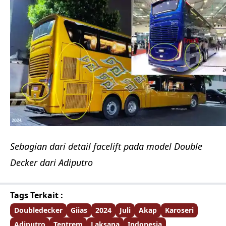
Sebagian dari detail facelift pada model Double
Decker dari Adiputro
Tags Terkait :
Doubledecker
Giias
2024
Juli
Akap
Karoseri
Adiputro
Tentrem
Laksana
Indonesia