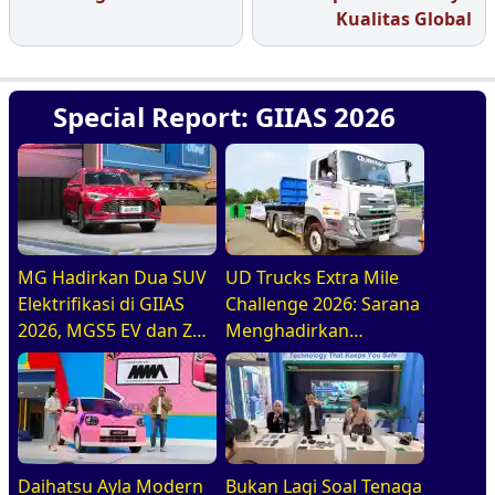
Kualitas Global
Special Report: GIIAS 2026
MG Hadirkan Dua SUV
UD Trucks Extra Mile
Elektrifikasi di GIIAS
Challenge 2026: Sarana
2026, MGS5 EV dan ZS
Menghadirkan
Hybrid+
Pengemudi Truk Yang
Profesional
Daihatsu Ayla Modern
Bukan Lagi Soal Tenaga