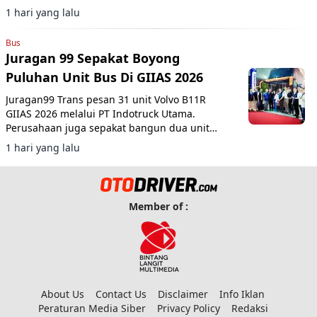
1 hari yang lalu
Bus
Juragan 99 Sepakat Boyong
Puluhan Unit Bus Di GIIAS 2026
Juragan99 Trans pesan 31 unit Volvo B11R
GIIAS 2026 melalui PT Indotruck Utama.
Perusahaan juga sepakat bangun dua unit
double decker berbasis sasis Scania K450CB
1 hari yang lalu
untuk layanan AKAP premium.
Member of :
About Us
Contact Us
Disclaimer
Info Iklan
Peraturan Media Siber
Privacy Policy
Redaksi