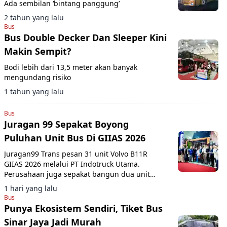
Ada sembilan ‘bintang panggung’
2 tahun yang lalu
Bus
Bus Double Decker Dan Sleeper Kini
Makin Sempit?
Bodi lebih dari 13,5 meter akan banyak
mengundang risiko
1 tahun yang lalu
Bus
Juragan 99 Sepakat Boyong
Puluhan Unit Bus Di GIIAS 2026
Juragan99 Trans pesan 31 unit Volvo B11R
GIIAS 2026 melalui PT Indotruck Utama.
Perusahaan juga sepakat bangun dua unit
double decker berbasis sasis Scania K450CB
1 hari yang lalu
untuk layanan AKAP premium.
Bus
Punya Ekosistem Sendiri, Tiket Bus
Sinar Jaya Jadi Murah