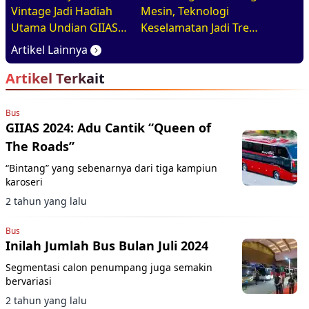
Vintage Jadi Hadiah
Mesin, Teknologi
Utama Undian GIIAS
Keselamatan Jadi Tren
2026, Basisnya Varian
Baru di GIIAS 2026
Artikel Lainnya
Terlaris
Artikel Terkait
Bus
GIIAS 2024: Adu Cantik “Queen of
The Roads”
“Bintang” yang sebenarnya dari tiga kampiun
karoseri
2 tahun yang lalu
Bus
Inilah Jumlah Bus Bulan Juli 2024
Segmentasi calon penumpang juga semakin
bervariasi
2 tahun yang lalu