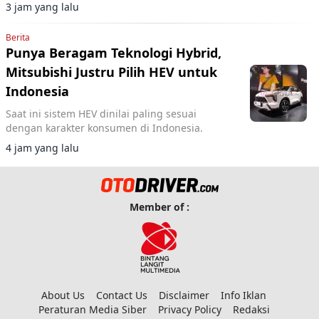
3 jam yang lalu
Berita
Punya Beragam Teknologi Hybrid,
Mitsubishi Justru Pilih HEV untuk
Indonesia
Saat ini sistem HEV dinilai paling sesuai
dengan karakter konsumen di Indonesia.
4 jam yang lalu
Member of :
About Us
Contact Us
Disclaimer
Info Iklan
Peraturan Media Siber
Privacy Policy
Redaksi