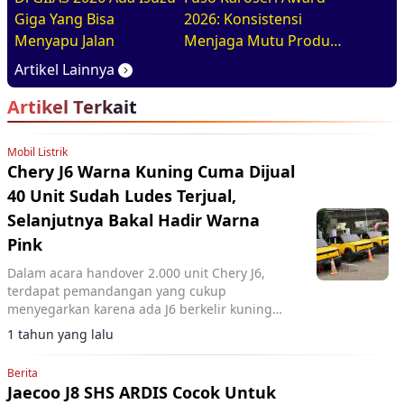
Giga Yang Bisa
2026: Konsistensi
Menyapu Jalan
Menjaga Mutu Produk
Berstandar Pabrikan
Artikel Lainnya
Artikel Terkait
Mobil Listrik
Chery J6 Warna Kuning Cuma Dijual
40 Unit Sudah Ludes Terjual,
Selanjutnya Bakal Hadir Warna
Pink
Dalam acara handover 2.000 unit Chery J6,
terdapat pemandangan yang cukup
menyegarkan karena ada J6 berkelir kuning
yang tidak umum.
1 tahun yang lalu
Berita
Jaecoo J8 SHS ARDIS Cocok Untuk