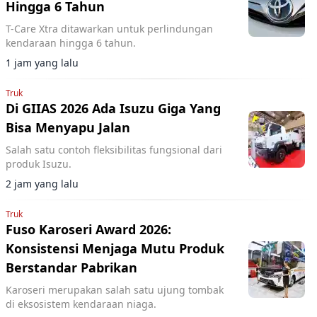
Hingga 6 Tahun
T-Care Xtra ditawarkan untuk perlindungan
kendaraan hingga 6 tahun.
1 jam yang lalu
Truk
Di GIIAS 2026 Ada Isuzu Giga Yang
Bisa Menyapu Jalan
Salah satu contoh fleksibilitas fungsional dari
produk Isuzu.
2 jam yang lalu
Truk
Fuso Karoseri Award 2026:
Konsistensi Menjaga Mutu Produk
Berstandar Pabrikan
Karoseri merupakan salah satu ujung tombak
di eksosistem kendaraan niaga.