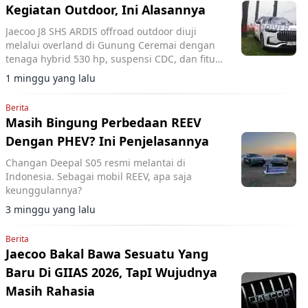
Kegiatan Outdoor, Ini Alasannya
Jaecoo J8 SHS ARDIS offroad outdoor diuji
melalui overland di Gunung Ceremai dengan
tenaga hybrid 530 hp, suspensi CDC, dan fitur
V2L untuk kegiatan camping.
1 minggu yang lalu
Berita
Masih Bingung Perbedaan REEV
Dengan PHEV? Ini Penjelasannya
Changan Deepal S05 resmi melantai di
Indonesia. Sebagai mobil REEV, apa saja
keunggulannya?
3 minggu yang lalu
Berita
Jaecoo Bakal Bawa Sesuatu Yang
Baru Di GIIAS 2026, TapI Wujudnya
Masih Rahasia