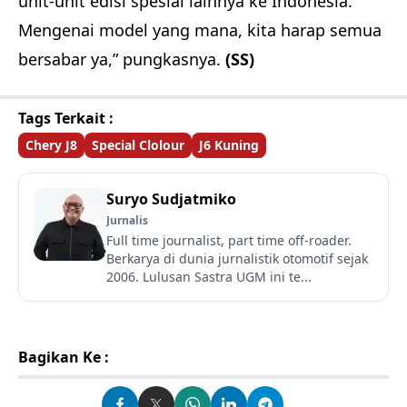
unit-unit edisi spesial lainnya ke Indonesia.
Mengenai model yang mana, kita harap semua
bersabar ya,” pungkasnya.
(SS)
Tags Terkait :
Chery J8
Special Clolour
J6 Kuning
Suryo Sudjatmiko
Jurnalis
Full time journalist, part time off-roader.
Berkarya di dunia jurnalistik otomotif sejak
2006. Lulusan Sastra UGM ini te...
Bagikan Ke :