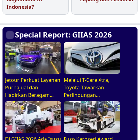
Indonesia?
Special Report: GIIAS 2026
Jetour Perkuat Layanan
Melalui T-Care Xtra,
Purnajual dan
Toyota Tawarkan
Hadirkan Beragam
Perlindungan
Program Penjualan
Kendaraan Hingga 6
Menarik di GIIAS 2026
Tahun
Di GIIAS 2026 Ada Isuzu
Fuso Karoseri Award