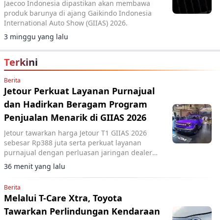
Jaecoo Indonesia dipastikan akan membawa
produk barunya di ajang Gaikindo Indonesia
International Auto Show (GIIAS) 2026.
3 minggu yang lalu
Terkini
Berita
Jetour Perkuat Layanan Purnajual
dan Hadirkan Beragam Program
Penjualan Menarik di GIIAS 2026
Jetour tawarkan harga Jetour T1 GIIAS 2026
sebesar Rp388 juta serta perkuat layanan
purnajual dengan perluasan jaringan dealer
hingga 40 showroom di GIIAS 2026.
36 menit yang lalu
Berita
Melalui T-Care Xtra, Toyota
Tawarkan Perlindungan Kendaraan