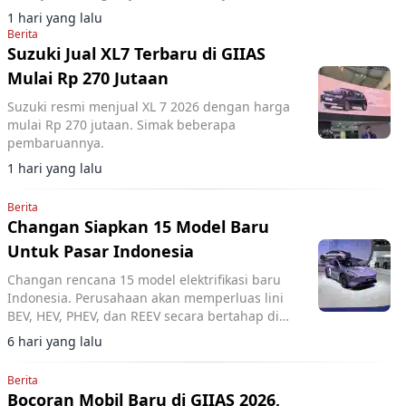
1 hari yang lalu
Berita
Suzuki Jual XL7 Terbaru di GIIAS
Mulai Rp 270 Jutaan
Suzuki resmi menjual XL 7 2026 dengan harga
mulai Rp 270 jutaan. Simak beberapa
pembaruannya.
1 hari yang lalu
Berita
Changan Siapkan 15 Model Baru
Untuk Pasar Indonesia
Changan rencana 15 model elektrifikasi baru
Indonesia. Perusahaan akan memperluas lini
BEV, HEV, PHEV, dan REEV secara bertahap di
pasar lokal.
6 hari yang lalu
Berita
Bocoran Mobil Baru di GIIAS 2026,