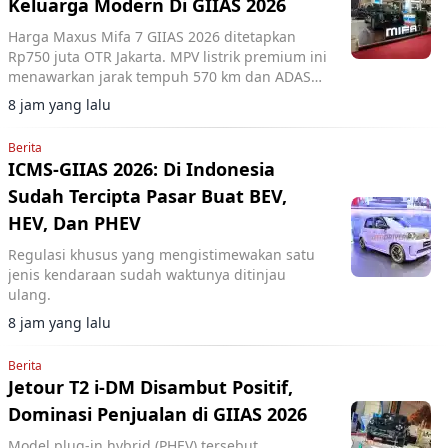
Keluarga Modern Di GIIAS 2026
Harga Maxus Mifa 7 GIIAS 2026 ditetapkan
Rp750 juta OTR Jakarta. MPV listrik premium ini
menawarkan jarak tempuh 570 km dan ADAS
Level 2+.
8 jam yang lalu
Berita
ICMS-GIIAS 2026: Di Indonesia
Sudah Tercipta Pasar Buat BEV,
HEV, Dan PHEV
Regulasi khusus yang mengistimewakan satu
jenis kendaraan sudah waktunya ditinjau
ulang.
8 jam yang lalu
Berita
Jetour T2 i-DM Disambut Positif,
Dominasi Penjualan di GIIAS 2026
Model plug-in hybrid (PHEV) tersebut