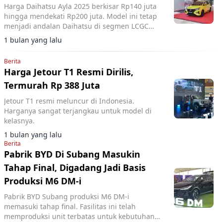
Harga Daihatsu Ayla 2025 berkisar Rp140 juta
hingga mendekati Rp200 juta. Model ini tetap
menjadi andalan Daihatsu di segmen LCGC
berkat efisiensi bahan bakar dan platform
1 bulan yang lalu
DNGA.
Berita
Harga Jetour T1 Resmi Dirilis,
Termurah Rp 388 Juta
Jetour T1 resmi meluncur di Indonesia.
Harganya sangat terjangkau untuk model di
kelasnya.
1 bulan yang lalu
Berita
Pabrik BYD Di Subang Masukin
Tahap Final, Digadang Jadi Basis
Produksi M6 DM-i
Pabrik BYD Subang produksi M6 DM-i
memasuki tahap final. Fasilitas ini telah
memproduksi unit terbatas untuk kebutuhan