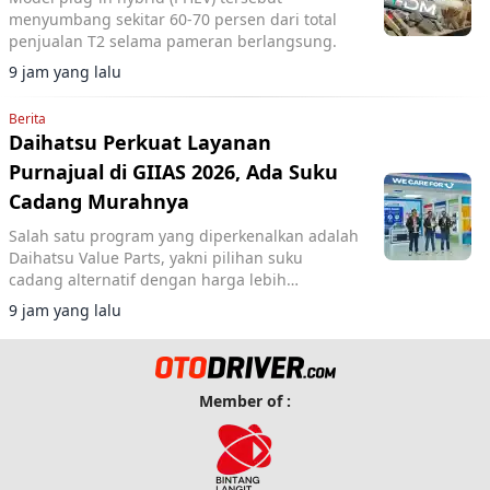
menyumbang sekitar 60-70 persen dari total
penjualan T2 selama pameran berlangsung.
9 jam yang lalu
Berita
Daihatsu Perkuat Layanan
Purnajual di GIIAS 2026, Ada Suku
Cadang Murahnya
Salah satu program yang diperkenalkan adalah
Daihatsu Value Parts, yakni pilihan suku
cadang alternatif dengan harga lebih
terjangkau.
9 jam yang lalu
Member of :