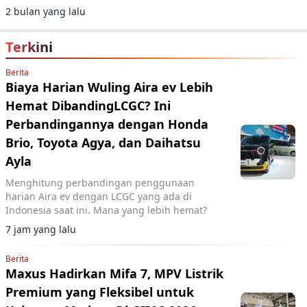
internal sebelum beroperasi penuh.
2 bulan yang lalu
Terkini
Berita
Biaya Harian Wuling Aira ev Lebih
Hemat DibandingLCGC? Ini
Perbandingannya dengan Honda
Brio, Toyota Agya, dan Daihatsu
Ayla
Menghitung perbandingan penggunaan
harian Aira ev dengan LCGC yang ada di
Indonesia saat ini. Mana yang lebih hemat?
7 jam yang lalu
Berita
Maxus Hadirkan Mifa 7, MPV Listrik
Premium yang Fleksibel untuk