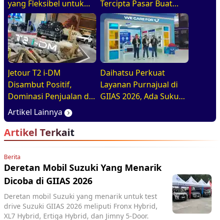
yang Fleksibel untuk
Tercipta Pasar Buat
Keluarga Modern Di
BEV, HEV, Dan PHEV
GIIAS 2026
Jetour T2 i-DM
Daihatsu Perkuat
Disambut Positif,
Layanan Purnajual di
Dominasi Penjualan di
GIIAS 2026, Ada Suku
GIIAS 2026
Cadang Murahnya
Artikel Lainnya
Artikel Terkait
Berita
Deretan Mobil Suzuki Yang Menarik
Dicoba di GIIAS 2026
Deretan mobil Suzuki yang menarik untuk test
drive Suzuki GIIAS 2026 meliputi Fronx Hybrid,
XL7 Hybrid, Ertiga Hybrid, dan Jimny 5-Door.