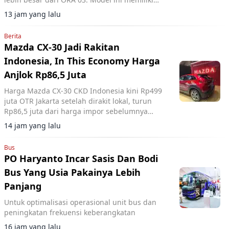
panjang 4.471 mm dan wheelbase 2.720 mm.
13 jam yang lalu
Berita
Mazda CX-30 Jadi Rakitan
Indonesia, In This Economy Harga
Anjlok Rp86,5 Juta
Harga Mazda CX-30 CKD Indonesia kini Rp499
juta OTR Jakarta setelah dirakit lokal, turun
Rp86,5 juta dari harga impor sebelumnya
dengan penyesuaian spesifikasi tertentu.
14 jam yang lalu
Bus
PO Haryanto Incar Sasis Dan Bodi
Bus Yang Usia Pakainya Lebih
Panjang
Untuk optimalisasi operasional unit bus dan
peningkatan frekuensi keberangkatan
16 jam yang lalu