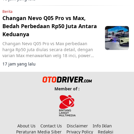
Berita
Changan Nevo Q05 Pro vs Max,
Bedah Perbedaan Rp50 Juta Antara
Keduanya
Changan Nevo Q05 Pro vs Max perbedaan
harga Rp50 juta diulas secara detail, dengan
varian Max menawarkan velg 18 inci, power
tailgate, dan panoramic roof sementara
17 jam yang lalu
performa motor listrik tetap sama.
Member of :
About Us
Contact Us
Disclaimer
Info Iklan
Peraturan Media Siber
Privacy Policy
Redaksi