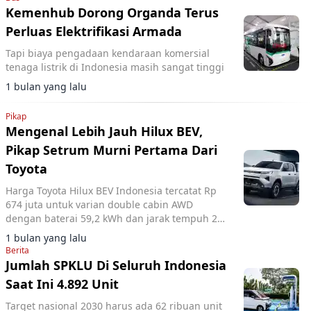
Kemenhub Dorong Organda Terus
Perluas Elektrifikasi Armada
Tapi biaya pengadaan kendaraan komersial
tenaga listrik di Indonesia masih sangat tinggi
1 bulan yang lalu
Pikap
Mengenal Lebih Jauh Hilux BEV,
Pikap Setrum Murni Pertama Dari
Toyota
Harga Toyota Hilux BEV Indonesia tercatat Rp
674 juta untuk varian double cabin AWD
dengan baterai 59,2 kWh dan jarak tempuh 240
km WLTP.
1 bulan yang lalu
Berita
Jumlah SPKLU Di Seluruh Indonesia
Saat Ini 4.892 Unit
Target nasional 2030 harus ada 62 ribuan unit