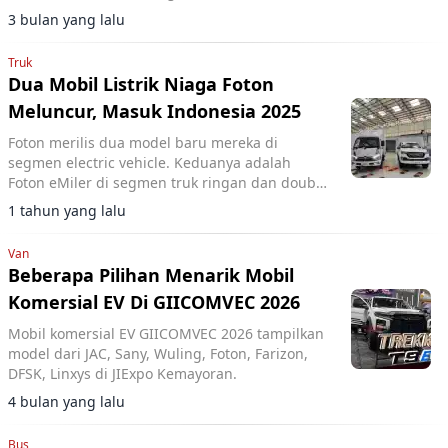
tenaga hingga 335 hp, dan jarak tempuh 340-
3 bulan yang lalu
350 km.
Truk
Dua Mobil Listrik Niaga Foton
Meluncur, Masuk Indonesia 2025
Foton merilis dua model baru mereka di
segmen electric vehicle. Keduanya adalah
Foton eMiler di segmen truk ringan dan double
cabin, Foton eTunland.
1 tahun yang lalu
Van
Beberapa Pilihan Menarik Mobil
Komersial EV Di GIICOMVEC 2026
Mobil komersial EV GIICOMVEC 2026 tampilkan
model dari JAC, Sany, Wuling, Foton, Farizon,
DFSK, Linxys di JIExpo Kemayoran.
4 bulan yang lalu
Bus