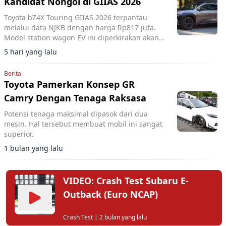
Kandidat Nongol di GIIAS 2026
Toyota bZ4X Touring GIIAS 2026 terpantau
melalui data NJKB dengan harga Rp817 juta.
Model station wagon EV ini diperkirakan akan
diperkenalkan di ajang otomotif tersebut.
5 hari yang lalu
Berita
Toyota Pamerkan Konsep GR
Camry Dengan Tenaga Raksasa
Potensi tenaga maksimal dipasok dari dua
mesin. Hal tersebut membuat mobil ini sangat
superior.
1 bulan yang lalu
VIDEO: Crash Test Subaru E-
Outback (Euro NCAP)
Crash Test
| 2 bulan yang lalu