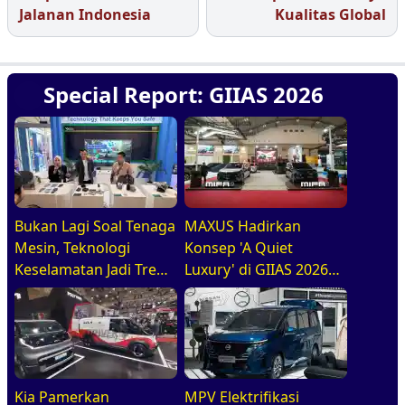
Jalanan Indonesia
Kualitas Global
Special Report: GIIAS 2026
Bukan Lagi Soal Tenaga
MAXUS Hadirkan
Mesin, Teknologi
Konsep 'A Quiet
Keselamatan Jadi Tren
Luxury' di GIIAS 2026
Baru di GIIAS 2026
melalui Jajaran
Premium Electric MPV
Kia Pamerkan
MPV Elektrifikasi