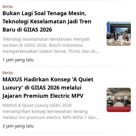
Berita
Bukan Lagi Soal Tenaga Mesin,
Teknologi Keselamatan Jadi Tren
Baru di GIIAS 2026
Teknologi keselamatan kendaraan menjadi
sorotan di GIIAS 2026. Bosch Indonesia
memperkenalkan sistem Sense, Think, dan Act
yang membantu pengemudi.
1 jam yang lalu
Berita
MAXUS Hadirkan Konsep 'A Quiet
Luxury' di GIIAS 2026 melalui
Jajaran Premium Electric MPV
MAXUS A Quiet Luxury GIIAS 2026
menampilkan konsep kemewahan tenang
melalui lini premium electric MPV MIFA 7 dan
MIFA 9 di ICE BSD City.
3 jam yang lalu