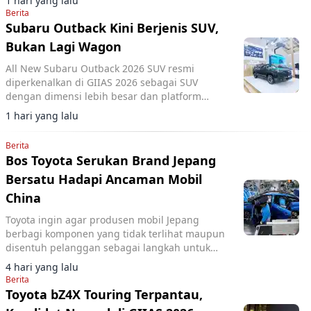
1 hari yang lalu
Berita
Subaru Outback Kini Berjenis SUV,
Bukan Lagi Wagon
All New Subaru Outback 2026 SUV resmi
diperkenalkan di GIIAS 2026 sebagai SUV
dengan dimensi lebih besar dan platform
Subaru Global yang baru.
1 hari yang lalu
Berita
Bos Toyota Serukan Brand Jepang
Bersatu Hadapi Ancaman Mobil
China
Toyota ingin agar produsen mobil Jepang
berbagi komponen yang tidak terlihat maupun
disentuh pelanggan sebagai langkah untuk
memangkas biaya dan menghadapi
4 hari yang lalu
meningkatnya persaingan.
Berita
Toyota bZ4X Touring Terpantau,