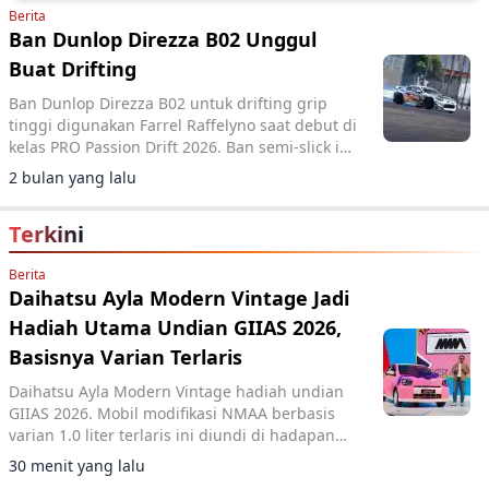
Berita
Ban Dunlop Direzza B02 Unggul
Buat Drifting
Ban Dunlop Direzza B02 untuk drifting grip
tinggi digunakan Farrel Raffelyno saat debut di
kelas PRO Passion Drift 2026. Ban semi-slick ini
menawarkan handling presisi dan kontrol
2 bulan yang lalu
optimal di lintasan.
Terkini
Berita
Daihatsu Ayla Modern Vintage Jadi
Hadiah Utama Undian GIIAS 2026,
Basisnya Varian Terlaris
Daihatsu Ayla Modern Vintage hadiah undian
GIIAS 2026. Mobil modifikasi NMAA berbasis
varian 1.0 liter terlaris ini diundi di hadapan
pengunjung dan dimenangkan konsumen dari
30 menit yang lalu
Lampung.