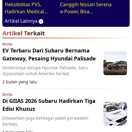
Fleksibilitas PV5,
Canggih Nissan Serena
Hadirkan Medical
e-Power, Bisa
Purpose Vehicle di
Diandalkan Untuk
Artikel Lainnya
GIIAS 2026
Kebutuhan Harian
Artikel Terkait
Keluarga
Berita
EV Terbaru Dari Subaru Bernama
Gateway, Pesaing Hyundai Palisade
Dimensinya serupa Hyundai Palisade, baru
dipasarkan untuk Amerika Serikat.
2 bulan yang lalu
Berita
Di GIIAS 2026 Subaru Hadirkan Tiga
Edisi Khusus
Ditawarkan juga berbagai paket perawatan
berkala.