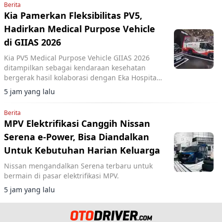
Berita
Kia Pamerkan Fleksibilitas PV5,
Hadirkan Medical Purpose Vehicle
di GIIAS 2026
Kia PV5 Medical Purpose Vehicle GIIAS 2026
ditampilkan sebagai kendaraan kesehatan
bergerak hasil kolaborasi dengan Eka Hospital
dan mitra lainnya.
5 jam yang lalu
Berita
MPV Elektrifikasi Canggih Nissan
Serena e-Power, Bisa Diandalkan
Untuk Kebutuhan Harian Keluarga
Nissan mengandalkan Serena terbaru untuk
bermain di pasar elektrifikasi MPV.
5 jam yang lalu