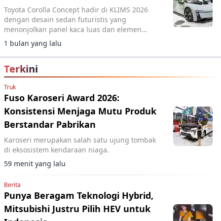
Toyota Corolla Concept hadir di KLIMS 2026
dengan desain sedan futuristis yang
menonjolkan panel kaca luas dan elemen
pencahayaan vertikal.
1 bulan yang lalu
Terkini
Truk
Fuso Karoseri Award 2026:
Konsistensi Menjaga Mutu Produk
Berstandar Pabrikan
Karoseri merupakan salah satu ujung tombak
di eksosistem kendaraan niaga.
59 menit yang lalu
Berita
Punya Beragam Teknologi Hybrid,
Mitsubishi Justru Pilih HEV untuk