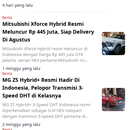
model sport dengan sistem AWD dan mesin 2.0
4 hari yang lalu
liter.
Berita
Mitsubishi Xforce Hybrid Resmi
Meluncur Rp 445 Juta, Siap Delivery
Di Agustus
Mitsubishi Xforce Hybrid resmi meluncur di
Indonesia dengan harga Rp 445 juta OTR
Jakarta. Varian HEV pertama Mitsubishi ini
diproduksi lokal dan siap dikirim Agustus 2026.
1 minggu yang lalu
Berita
MG ZS Hybrid+ Resmi Hadir Di
Indonesia, Pelopor Transmisi 3-
Speed DHT di Kelasnya
MG ZS Hybrid+ 3-Speed DHT Indonesia resmi
diperkenalkan sebagai SUV HEV compact
dengan transmisi 3-speed DHT pertama di
kelasnya, menyaingi Yaris Cross HEV dan HR-V
2 minggu yang lalu
e:HEV.
Berita