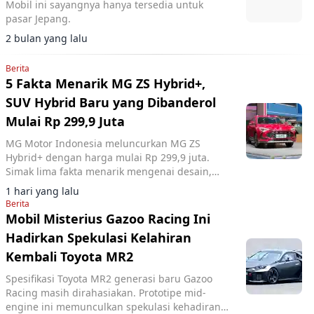
Mobil ini sayangnya hanya tersedia untuk
pasar Jepang.
2 bulan yang lalu
Berita
5 Fakta Menarik MG ZS Hybrid+,
SUV Hybrid Baru yang Dibanderol
Mulai Rp 299,9 Juta
MG Motor Indonesia meluncurkan MG ZS
Hybrid+ dengan harga mulai Rp 299,9 juta.
Simak lima fakta menarik mengenai desain,
fitur, dan performa SUV hybrid tersebut.
1 hari yang lalu
Berita
Mobil Misterius Gazoo Racing Ini
Hadirkan Spekulasi Kelahiran
Kembali Toyota MR2
Spesifikasi Toyota MR2 generasi baru Gazoo
Racing masih dirahasiakan. Prototipe mid-
engine ini memunculkan spekulasi kehadiran