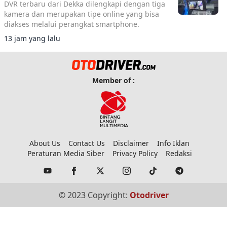
DVR terbaru dari Dekka dilengkapi dengan tiga
kamera dan merupakan tipe online yang bisa
diakses melalui perangkat smartphone.
13 jam yang lalu
Member of :
About Us
Contact Us
Disclaimer
Info Iklan
Peraturan Media Siber
Privacy Policy
Redaksi
© 2023 Copyright:
Otodriver