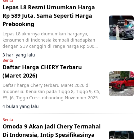
Berita
Lepas L8 Resmi Umumkan Harga
Rp 589 Juta, Sama Seperti Harga
Prebooking
Lepas L8 akhirnya diumumkan harganya,
konsumen di Indonesia kembali dihadapkan
dengan SUV canggih di range harga Rp 500
jutaan.
3 hari yang lalu
Berita
Daftar Harga CHERY Terbaru
(Maret 2026)
Daftar harga Chery terbaru Maret 2026 di
Indonesia: Kenaikan pada Tiggo 8, Tiggo 9, C5,
E5, J6, Tiggo Cross dibanding November 2025.
Debut C5 CSH.
4 bulan yang lalu
Berita
Omoda 9 Akan Jadi Chery Termahal
Di Indonesia, Intip Spesifikasinya