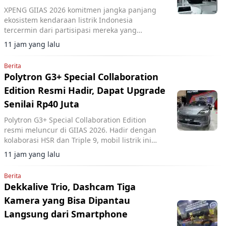
XPENG GIIAS 2026 komitmen jangka panjang
ekosistem kendaraan listrik Indonesia
tercermin dari partisipasi mereka yang
menghadirkan berbagai inovasi mobilitas
11 jam yang lalu
pintar di ajang tersebut.
Berita
Polytron G3+ Special Collaboration
Edition Resmi Hadir, Dapat Upgrade
Senilai Rp40 Juta
Polytron G3+ Special Collaboration Edition
resmi meluncur di GIIAS 2026. Hadir dengan
kolaborasi HSR dan Triple 9, mobil listrik ini
mendapat upgrade senilai Rp40 juta dengan
11 jam yang lalu
tambahan harga Rp20 juta.
Berita
Dekkalive Trio, Dashcam Tiga
Kamera yang Bisa Dipantau
Langsung dari Smartphone