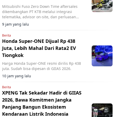
Mitsubishi Fuso Zero Down Time aftersales
dikembangkan PT KTB melalui integrasi
telematika, advisor on-site, dan perluasan
jaringan servis untuk tekan downtime armada
9 jam yang lalu
niaga.
Berita
Honda Super-ONE Dijual Rp 438
Juta, Lebih Mahal Dari Rata2 EV
Tiongkok
Harga Honda Super-ONE resmi dirilis Rp 438
juta. Sudah bisa dipesan di GIIAS 2026.
10 jam yang lalu
Berita
XPENG Tak Sekadar Hadir di GIIAS
2026, Bawa Komitmen Jangka
Panjang Bangun Ekosistem
Kendaraan Listrik Indonesia