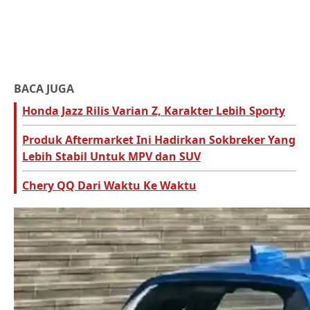
BACA JUGA
Honda Jazz Rilis Varian Z, Karakter Lebih Sporty
Produk Aftermarket Ini Hadirkan Sokbreker Yang
Lebih Stabil Untuk MPV dan SUV
Chery QQ Dari Waktu Ke Waktu