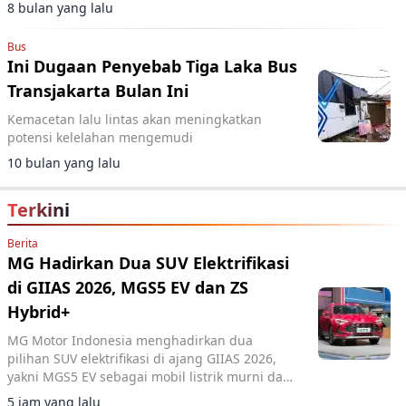
untuk driver wanita.
8 bulan yang lalu
Bus
Ini Dugaan Penyebab Tiga Laka Bus
Transjakarta Bulan Ini
Kemacetan lalu lintas akan meningkatkan
potensi kelelahan mengemudi
10 bulan yang lalu
Terkini
Berita
MG Hadirkan Dua SUV Elektrifikasi
di GIIAS 2026, MGS5 EV dan ZS
Hybrid+
MG Motor Indonesia menghadirkan dua
pilihan SUV elektrifikasi di ajang GIIAS 2026,
yakni MGS5 EV sebagai mobil listrik murni dan
MG ZS Hybrid+ yang mengusung teknologi full
5 jam yang lalu