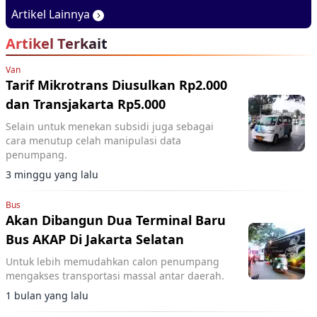
2026, Basisnya Varian
Baru di GIIAS 2026
Artikel Lainnya
Terlaris
Artikel Terkait
Van
Tarif Mikrotrans Diusulkan Rp2.000
dan Transjakarta Rp5.000
Selain untuk menekan subsidi juga sebagai
cara menutup celah manipulasi data
penumpang.
3 minggu yang lalu
Bus
Akan Dibangun Dua Terminal Baru
Bus AKAP Di Jakarta Selatan
Untuk lebih memudahkan calon penumpang
mengakses transportasi massal antar daerah.
1 bulan yang lalu