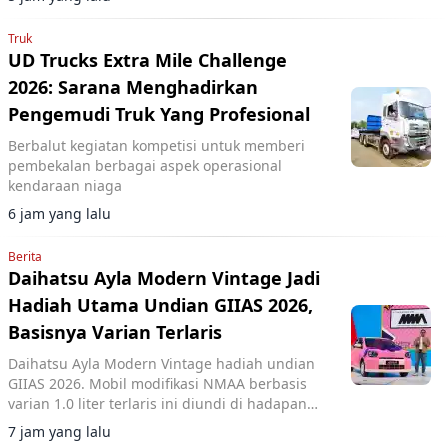
hybrid.
Truk
UD Trucks Extra Mile Challenge
2026: Sarana Menghadirkan
Pengemudi Truk Yang Profesional
Berbalut kegiatan kompetisi untuk memberi
pembekalan berbagai aspek operasional
kendaraan niaga
6 jam yang lalu
Berita
Daihatsu Ayla Modern Vintage Jadi
Hadiah Utama Undian GIIAS 2026,
Basisnya Varian Terlaris
Daihatsu Ayla Modern Vintage hadiah undian
GIIAS 2026. Mobil modifikasi NMAA berbasis
varian 1.0 liter terlaris ini diundi di hadapan
pengunjung dan dimenangkan konsumen dari
7 jam yang lalu
Lampung.