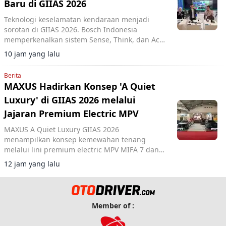
Baru di GIIAS 2026
Teknologi keselamatan kendaraan menjadi
sorotan di GIIAS 2026. Bosch Indonesia
memperkenalkan sistem Sense, Think, dan Act
yang membantu pengemudi.
10 jam yang lalu
Berita
MAXUS Hadirkan Konsep 'A Quiet
Luxury' di GIIAS 2026 melalui
Jajaran Premium Electric MPV
MAXUS A Quiet Luxury GIIAS 2026
menampilkan konsep kemewahan tenang
melalui lini premium electric MPV MIFA 7 dan
MIFA 9 di ICE BSD City.
12 jam yang lalu
Member of :