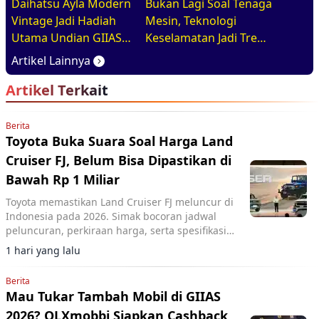
Daihatsu Ayla Modern
Bukan Lagi Soal Tenaga
Vintage Jadi Hadiah
Mesin, Teknologi
Utama Undian GIIAS
Keselamatan Jadi Tren
2026, Basisnya Varian
Baru di GIIAS 2026
Artikel Lainnya
Terlaris
Artikel Terkait
Berita
Toyota Buka Suara Soal Harga Land
Cruiser FJ, Belum Bisa Dipastikan di
Bawah Rp 1 Miliar
Toyota memastikan Land Cruiser FJ meluncur di
Indonesia pada 2026. Simak bocoran jadwal
peluncuran, perkiraan harga, serta spesifikasi
lengkap SUV 4x4 terbaru Toyota.
1 hari yang lalu
Berita
Mau Tukar Tambah Mobil di GIIAS
2026? OLXmobbi Siapkan Cashback