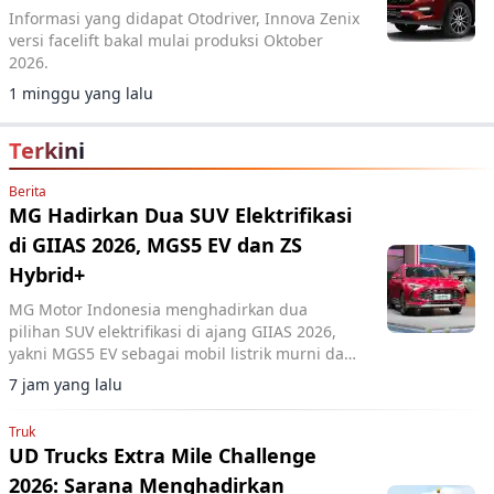
Informasi yang didapat Otodriver, Innova Zenix
versi facelift bakal mulai produksi Oktober
2026.
1 minggu yang lalu
Terkini
Berita
MG Hadirkan Dua SUV Elektrifikasi
di GIIAS 2026, MGS5 EV dan ZS
Hybrid+
MG Motor Indonesia menghadirkan dua
pilihan SUV elektrifikasi di ajang GIIAS 2026,
yakni MGS5 EV sebagai mobil listrik murni dan
MG ZS Hybrid+ yang mengusung teknologi full
7 jam yang lalu
hybrid.
Truk
UD Trucks Extra Mile Challenge
2026: Sarana Menghadirkan