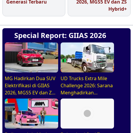
Generasi Terbaru
2026, MGS5 EV dan ZS
Hybrid+
Special Report: GIIAS 2026
MG Hadirkan Dua SUV
UD Trucks Extra Mile
Elektrifikasi di GIIAS
Challenge 2026: Sarana
2026, MGS5 EV dan ZS
Menghadirkan
Hybrid+
Pengemudi Truk Yang
Profesional