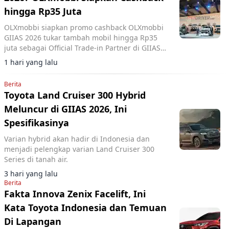
hingga Rp35 Juta
OLXmobbi siapkan promo cashback OLXmobbi
GIIAS 2026 tukar tambah mobil hingga Rp35
juta sebagai Official Trade-in Partner di GIIAS
2026.
1 hari yang lalu
Berita
Toyota Land Cruiser 300 Hybrid
Meluncur di GIIAS 2026, Ini
Spesifikasinya
Varian hybrid akan hadir di Indonesia dan
menjadi pelengkap varian Land Cruiser 300
Series di tanah air.
3 hari yang lalu
Berita
Fakta Innova Zenix Facelift, Ini
Kata Toyota Indonesia dan Temuan
Di Lapangan