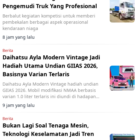
Pengemudi Truk Yang Profesional
Berbalut kegiatan kompetisi untuk memberi
pembekalan berbagai aspek operasional
kendaraan niaga
8 jam yang lalu
Berita
Daihatsu Ayla Modern Vintage Jadi
Hadiah Utama Undian GIIAS 2026,
Basisnya Varian Terlaris
Daihatsu Ayla Modern Vintage hadiah undian
GIIAS 2026. Mobil modifikasi NMAA berbasis
varian 1.0 liter terlaris ini diundi di hadapan
pengunjung dan dimenangkan konsumen dari
9 jam yang lalu
Lampung.
Berita
Bukan Lagi Soal Tenaga Mesin,
Teknologi Keselamatan Jadi Tren