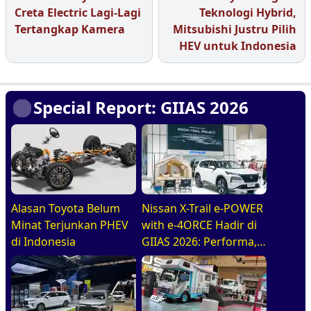
Creta Electric Lagi-Lagi
Teknologi Hybrid,
Tertangkap Kamera
Mitsubishi Justru Pilih
HEV untuk Indonesia
Special Report: GIIAS 2026
Alasan Toyota Belum
Nissan X-Trail e-POWER
Minat Terjunkan PHEV
with e-4ORCE Hadir di
di Indonesia
GIIAS 2026: Performa,
Kenyamanan, dan
Teknologi Elektrifikasi
dalam Satu Paket