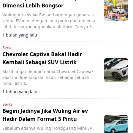
Dimensi Lebih Bongsor
Wuling Aira vs Air EV: perbandingan generasi
kedua EV mini dengan lima pintu dan dimensi
lebih besar menggunakan platform Tianyu S.
1 bulan yang lalu
Berita
Chevrolet Captiva Bakal Hadir
Kembali Sebagai SUV Listrik
Masih ingat dengan nama Chevrolet Captiva?
Saat ini dipersiapkan hadir sebagai sebuah
mobil listrik.
1 tahun yang lalu
Berita
Begini Jadinya Jika Wuling Air ev
Hadir Dalam Format 5 Pintu
Sebelum adanya Wuling Hongguang Mini EV