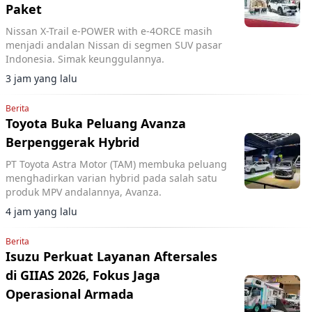
Paket
Nissan X-Trail e-POWER with e-4ORCE masih
menjadi andalan Nissan di segmen SUV pasar
Indonesia. Simak keunggulannya.
3 jam yang lalu
Berita
Toyota Buka Peluang Avanza
Berpenggerak Hybrid
PT Toyota Astra Motor (TAM) membuka peluang
menghadirkan varian hybrid pada salah satu
produk MPV andalannya, Avanza.
4 jam yang lalu
Berita
Isuzu Perkuat Layanan Aftersales
di GIIAS 2026, Fokus Jaga
Operasional Armada