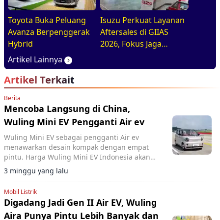
Toyota Buka Peluang
Isuzu Perkuat Layanan
Avanza Berpenggerak
Aftersales di GIIAS
Hybrid
2026, Fokus Jaga
Operasional Armada
Artikel Lainnya
Artikel Terkait
Berita
Mencoba Langsung di China,
Wuling Mini EV Pengganti Air ev
Wuling Mini EV sebagai pengganti Air ev
menawarkan desain kompak dengan empat
pintu. Harga Wuling Mini EV Indonesia akan
diumumkan segera oleh Wuling.
3 minggu yang lalu
Mobil Listrik
Digadang Jadi Gen II Air EV, Wuling
Aira Punya Pintu Lebih Banyak dan