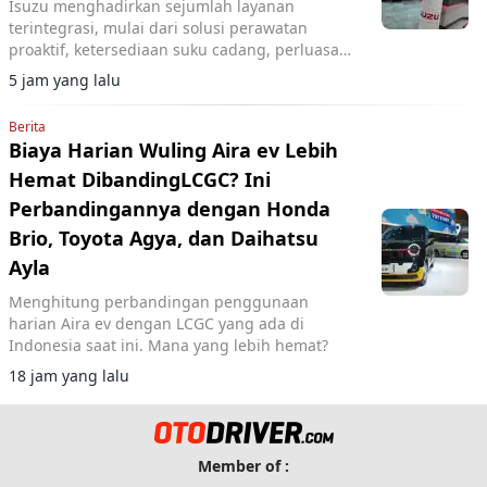
Isuzu menghadirkan sejumlah layanan
terintegrasi, mulai dari solusi perawatan
proaktif, ketersediaan suku cadang, perluasan
jaringan layanan, hingga pemanfaatan
5 jam yang lalu
teknologi.
Berita
Biaya Harian Wuling Aira ev Lebih
Hemat DibandingLCGC? Ini
Perbandingannya dengan Honda
Brio, Toyota Agya, dan Daihatsu
Ayla
Menghitung perbandingan penggunaan
harian Aira ev dengan LCGC yang ada di
Indonesia saat ini. Mana yang lebih hemat?
18 jam yang lalu
Member of :