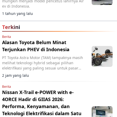
mungkin menjadi model pencetus lahirnya Air
ev di Indonesia.
1 tahun yang lalu
Terkini
Berita
Alasan Toyota Belum Minat
Terjunkan PHEV di Indonesia
PT Toyota Astra Motor (TAM) tampaknya masih
melihat teknologi hybrid sebagai pilihan
elektrifikasi yang paling sesuai untuk pasar
Indonesia.
2 jam yang lalu
Berita
Nissan X-Trail e-POWER with e-
4ORCE Hadir di GIIAS 2026:
Performa, Kenyamanan, dan
Teknologi Elektrifikasi dalam Satu