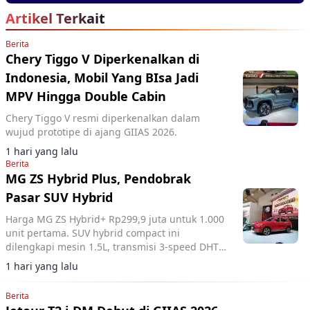
Terlaris
Artikel Terkait
Berita
Chery Tiggo V Diperkenalkan di
Indonesia, Mobil Yang BIsa Jadi
MPV Hingga Double Cabin
Chery Tiggo V resmi diperkenalkan dalam
wujud prototipe di ajang GIIAS 2026.
1 hari yang lalu
Berita
MG ZS Hybrid Plus, Pendobrak
Pasar SUV Hybrid
Harga MG ZS Hybrid+ Rp299,9 juta untuk 1.000
unit pertama. SUV hybrid compact ini
dilengkapi mesin 1.5L, transmisi 3-speed DHT,
dan fitur ADAS lengkap.
1 hari yang lalu
Berita