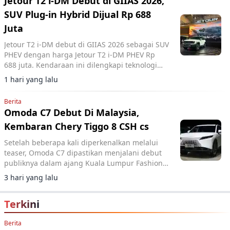
Jetour T2 i-DM Debut di GIIAS 2026,
SUV Plug-in Hybrid Dijual Rp 688
Juta
Jetour T2 i-DM debut di GIIAS 2026 sebagai SUV
PHEV dengan harga Jetour T2 i-DM PHEV Rp
688 juta. Kendaraan ini dilengkapi teknologi
Intelligent Dual Mode dan jarak tempuh lebih
1 hari yang lalu
dari 1.000 km.
Berita
Omoda C7 Debut Di Malaysia,
Kembaran Chery Tiggo 8 CSH cs
Setelah beberapa kali diperkenalkan melalui
teaser, Omoda C7 dipastikan menjalani debut
publiknya dalam ajang Kuala Lumpur Fashion
Week (KLFW) 2026.
3 hari yang lalu
Terkini
Berita