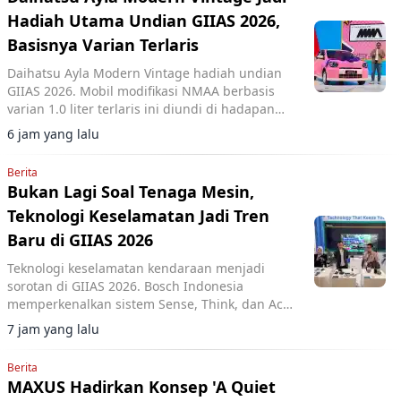
Hadiah Utama Undian GIIAS 2026,
Basisnya Varian Terlaris
Daihatsu Ayla Modern Vintage hadiah undian
GIIAS 2026. Mobil modifikasi NMAA berbasis
varian 1.0 liter terlaris ini diundi di hadapan
pengunjung dan dimenangkan konsumen dari
6 jam yang lalu
Lampung.
Berita
Bukan Lagi Soal Tenaga Mesin,
Teknologi Keselamatan Jadi Tren
Baru di GIIAS 2026
Teknologi keselamatan kendaraan menjadi
sorotan di GIIAS 2026. Bosch Indonesia
memperkenalkan sistem Sense, Think, dan Act
yang membantu pengemudi.
7 jam yang lalu
Berita
MAXUS Hadirkan Konsep 'A Quiet