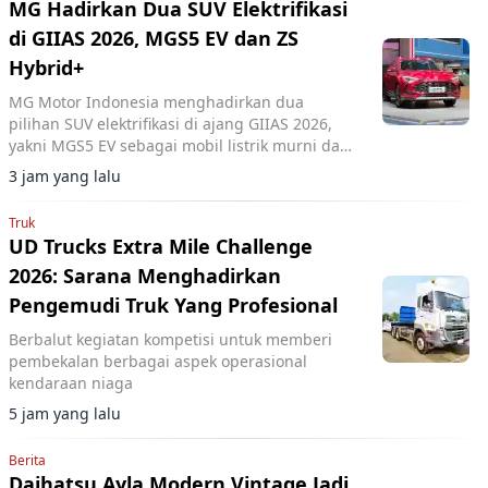
MG Hadirkan Dua SUV Elektrifikasi
di GIIAS 2026, MGS5 EV dan ZS
Hybrid+
MG Motor Indonesia menghadirkan dua
pilihan SUV elektrifikasi di ajang GIIAS 2026,
yakni MGS5 EV sebagai mobil listrik murni dan
MG ZS Hybrid+ yang mengusung teknologi full
3 jam yang lalu
hybrid.
Truk
UD Trucks Extra Mile Challenge
2026: Sarana Menghadirkan
Pengemudi Truk Yang Profesional
Berbalut kegiatan kompetisi untuk memberi
pembekalan berbagai aspek operasional
kendaraan niaga
5 jam yang lalu
Berita
Daihatsu Ayla Modern Vintage Jadi