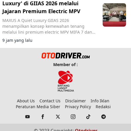
Luxury' di GIIAS 2026 melalui
Jajaran Premium Electric MPV
MAXUS A Quiet Luxury GIIAS 2026
menampilkan konsep kemewahan tenang
melalui lini premium electric MPV MIFA 7 dan
MIFA 9 di ICE BSD City.
9 jam yang lalu
Member of :
About Us
Contact Us
Disclaimer
Info Iklan
Peraturan Media Siber
Privacy Policy
Redaksi
© 2023 Copyright:
Otodriver