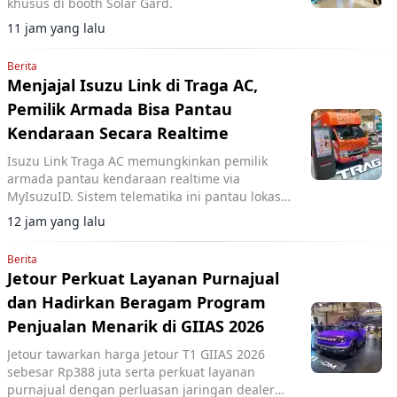
khusus di booth Solar Gard.
11 jam yang lalu
Berita
Menjajal Isuzu Link di Traga AC,
Pemilik Armada Bisa Pantau
Kendaraan Secara Realtime
Isuzu Link Traga AC memungkinkan pemilik
armada pantau kendaraan realtime via
MyIsuzuID. Sistem telematika ini pantau lokasi,
kecepatan, dan operasional kendaraan.
12 jam yang lalu
Berita
Jetour Perkuat Layanan Purnajual
dan Hadirkan Beragam Program
Penjualan Menarik di GIIAS 2026
Jetour tawarkan harga Jetour T1 GIIAS 2026
sebesar Rp388 juta serta perkuat layanan
purnajual dengan perluasan jaringan dealer