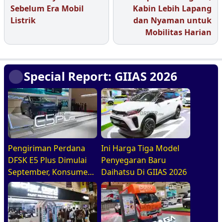
Sebelum Era Mobil
Kabin Lebih Lapang
Listrik
dan Nyaman untuk
Mobilitas Harian
Special Report: GIIAS 2026
Pengiriman Perdana
Ini Harga Tiga Model
DFSK E5 Plus Dimulai
Penyegaran Baru
September, Konsumen
Daihatsu Di GIIAS 2026
Diajak Tur Pabrik