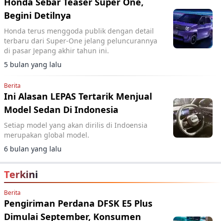
Honda Sebar Teaser Super One,
Begini Detilnya
Honda terus menggoda publik dengan detail
terbaru dari Super-One jelang peluncurannya
di pasar Jepang akhir tahun ini.
5 bulan yang lalu
Berita
Ini Alasan LEPAS Tertarik Menjual
Model Sedan Di Indonesia
Setiap model yang akan dirilis di Indoensia
merupakan global model.
6 bulan yang lalu
Terkini
Berita
Pengiriman Perdana DFSK E5 Plus
Dimulai September, Konsumen