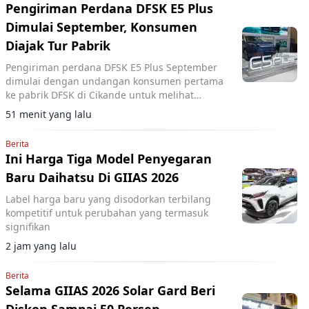
Pengiriman Perdana DFSK E5 Plus
Dimulai September, Konsumen
Diajak Tur Pabrik
Pengiriman perdana DFSK E5 Plus September
dimulai dengan undangan konsumen pertama
ke pabrik DFSK di Cikande untuk melihat
proses produksi PHEV.
51 menit yang lalu
Berita
Ini Harga Tiga Model Penyegaran
Baru Daihatsu Di GIIAS 2026
Label harga baru yang disodorkan terbilang
kompetitif untuk perubahan yang termasuk
signifikan
2 jam yang lalu
Berita
Selama GIIAS 2026 Solar Gard Beri
Diskon Sampai 50 Persen