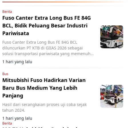
Berita
Fuso Canter Extra Long Bus FE 84G
BCL, Bidik Peluang Besar Industri
Pariwisata
Fuso Canter Extra Long Bus FE 84G BCL
diluncurkan PT KTB di GIIAS 2026 sebagai
solusi transportasi pariwisata yang memenuhi
standar Euro 4 dan regulasi pemerintah.
1 hari yang lalu
Bus
Mitsubishi Fuso Hadirkan Varian
Baru Bus Medium Yang Lebih
Panjang
Hasil dari serangkaian proses uji coba sejak
tahun 2024.
1 hari yang lalu
Berita