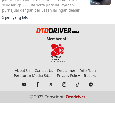
sebesar Rp388 juta serta perkuat layanan
purnajual dengan perluasan jaringan dealer
hingga 40 showroom di GIIAS 2026.
5 jam yang lalu
Member of :
About Us
Contact Us
Disclaimer
Info Iklan
Peraturan Media Siber
Privacy Policy
Redaksi
© 2023 Copyright:
Otodriver