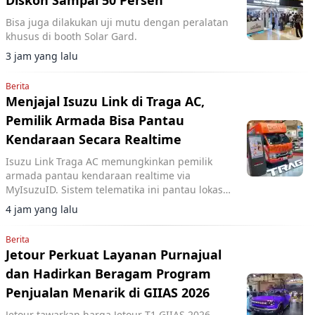
Bisa juga dilakukan uji mutu dengan peralatan
khusus di booth Solar Gard.
3 jam yang lalu
Berita
Menjajal Isuzu Link di Traga AC,
Pemilik Armada Bisa Pantau
Kendaraan Secara Realtime
Isuzu Link Traga AC memungkinkan pemilik
armada pantau kendaraan realtime via
MyIsuzuID. Sistem telematika ini pantau lokasi,
kecepatan, dan operasional kendaraan.
4 jam yang lalu
Berita
Jetour Perkuat Layanan Purnajual
dan Hadirkan Beragam Program
Penjualan Menarik di GIIAS 2026
Jetour tawarkan harga Jetour T1 GIIAS 2026