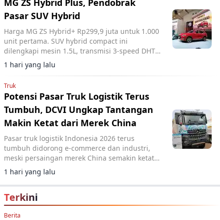
MG ZS Hybrid Plus, Pendobrak
Pasar SUV Hybrid
Harga MG ZS Hybrid+ Rp299,9 juta untuk 1.000
unit pertama. SUV hybrid compact ini
dilengkapi mesin 1.5L, transmisi 3-speed DHT,
dan fitur ADAS lengkap.
1 hari yang lalu
Truk
Potensi Pasar Truk Logistik Terus
Tumbuh, DCVI Ungkap Tantangan
Makin Ketat dari Merek China
Pasar truk logistik Indonesia 2026 terus
tumbuh didorong e-commerce dan industri,
meski persaingan merek China semakin ketat
di segmen rigid menurut DCVI.
1 hari yang lalu
Terkini
Berita