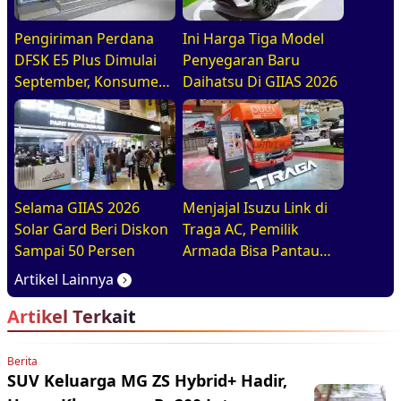
Pengiriman Perdana
Ini Harga Tiga Model
DFSK E5 Plus Dimulai
Penyegaran Baru
September, Konsumen
Daihatsu Di GIIAS 2026
Diajak Tur Pabrik
Selama GIIAS 2026
Menjajal Isuzu Link di
Solar Gard Beri Diskon
Traga AC, Pemilik
Sampai 50 Persen
Armada Bisa Pantau
Kendaraan Secara
Artikel Lainnya
Realtime
Artikel Terkait
Berita
SUV Keluarga MG ZS Hybrid+ Hadir,