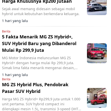
Harga Khususnya Rp200 Jutaan
Sejak awal memang didesain sebagai mobil
hybrid untuk kebutuhan berkendara keluarga.
1 hari yang lalu
Berita
5 Fakta Menarik MG ZS Hybrid+,
SUV Hybrid Baru yang Dibanderol
Mulai Rp 299,9 Juta
MG Motor Indonesia meluncurkan MG ZS
Hybrid+ dengan harga mulai Rp 299,9 juta.
Simak lima fakta menarik mengenai desain,
fitur, dan performa SUV hybrid tersebut.
1 hari yang lalu
Berita
MG ZS Hybrid Plus, Pendobrak
Pasar SUV Hybrid
Harga MG ZS Hybrid+ Rp299,9 juta untuk 1.000
unit pertama. SUV hybrid compact ini
dilengkapi mesin 1.5L, transmisi 3-speed DHT,