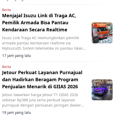
Berita
Menjajal Isuzu Link di Traga AC,
Pemilik Armada Bisa Pantau
Kendaraan Secara Realtime
Isuzu Link Traga AC memungkinkan pemilik
armada pantau kendaraan realtime via
MyIsuzuID. Sistem telematika ini pantau lokasi,
kecepatan, dan operasional kendaraan.
17 jam yang lalu
Berita
Jetour Perkuat Layanan Purnajual
dan Hadirkan Beragam Program
Penjualan Menarik di GIIAS 2026
Jetour tawarkan harga Jetour T1 GIIAS 2026
sebesar Rp388 juta serta perkuat layanan
purnajual dengan perluasan jaringan dealer
hingga 40 showroom di GIIAS 2026.
19 jam yang lalu