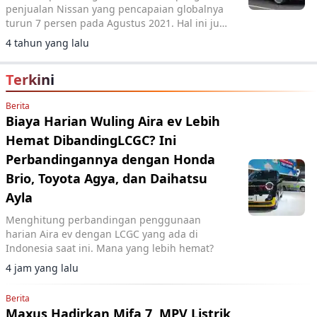
penjualan Nissan yang pencapaian globalnya
turun 7 persen pada Agustus 2021. Hal ini juga
dirasa oleh Kia yang sama-sama di bawah
4 tahun yang lalu
naungan Hyundai.
Terkini
Berita
Biaya Harian Wuling Aira ev Lebih
Hemat DibandingLCGC? Ini
Perbandingannya dengan Honda
Brio, Toyota Agya, dan Daihatsu
Ayla
Menghitung perbandingan penggunaan
harian Aira ev dengan LCGC yang ada di
Indonesia saat ini. Mana yang lebih hemat?
4 jam yang lalu
Berita
Maxus Hadirkan Mifa 7, MPV Listrik