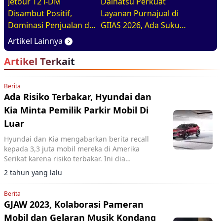
Jetour T2 i-DM
Daihatsu Perkuat
Disambut Positif,
Layanan Purnajual di
Dominasi Penjualan di
GIIAS 2026, Ada Suku
GIIAS 2026
Cadang Murahnya
Artikel Lainnya
Artikel Terkait
Berita
Ada Risiko Terbakar, Hyundai dan
Kia Minta Pemilik Parkir Mobil Di
Luar
Hyundai dan Kia mengabarkan berita recall
kepada 3,3 juta mobil mereka di Amerika
Serikat karena risiko terbakar. Ini dia
penyebabnya
2 tahun yang lalu
Berita
GJAW 2023, Kolaborasi Pameran
Mobil dan Gelaran Musik Kondang