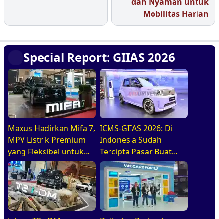
dan Nyaman untuk
Mobilitas Harian
Special Report: GIIAS 2026
Maxus Hadirkan Mifa 7,
ICMS-GIIAS 2026: Di
MPV Listrik Premium
Indonesia Sudah
yang Fleksibel untuk
Tercipta Pasar Buat
Keluarga Modern Di
BEV, HEV, Dan PHEV
GIIAS 2026