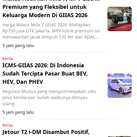
Premium yang Fleksibel untuk
Keluarga Modern Di GIIAS 2026
Harga Maxus Mifa 7 GIIAS 2026 ditetapkan
Rp750 juta OTR Jakarta. MPV listrik premium ini
menawarkan jarak tempuh 570 km dan ADAS
Level 2+.
5 jam yang lalu
Berita
ICMS-GIIAS 2026: Di Indonesia
Sudah Tercipta Pasar Buat BEV,
HEV, Dan PHEV
Regulasi khusus yang mengistimewakan satu
jenis kendaraan sudah waktunya ditinjau
ulang.
5 jam yang lalu
Berita
Jetour T2 i-DM Disambut Positif,