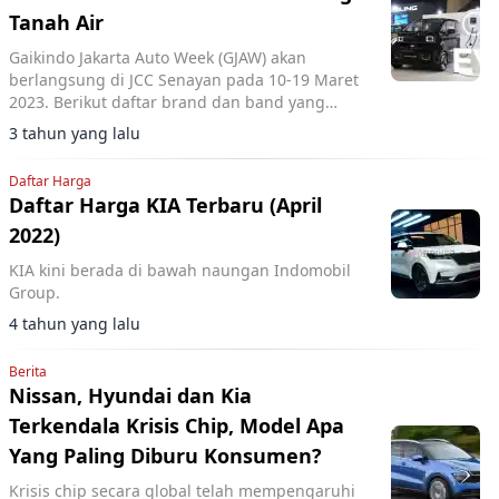
Tanah Air
Gaikindo Jakarta Auto Week (GJAW) akan
berlangsung di JCC Senayan pada 10-19 Maret
2023. Berikut daftar brand dan band yang
hadir di event ini.
3 tahun yang lalu
Daftar Harga
Daftar Harga KIA Terbaru (April
2022)
KIA kini berada di bawah naungan Indomobil
Group.
4 tahun yang lalu
Berita
Nissan, Hyundai dan Kia
Terkendala Krisis Chip, Model Apa
Yang Paling Diburu Konsumen?
Krisis chip secara global telah mempengaruhi