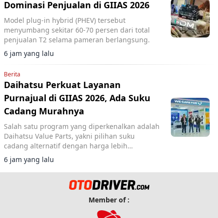
Dominasi Penjualan di GIIAS 2026
Model plug-in hybrid (PHEV) tersebut
menyumbang sekitar 60-70 persen dari total
penjualan T2 selama pameran berlangsung.
6 jam yang lalu
Berita
Daihatsu Perkuat Layanan
Purnajual di GIIAS 2026, Ada Suku
Cadang Murahnya
Salah satu program yang diperkenalkan adalah
Daihatsu Value Parts, yakni pilihan suku
cadang alternatif dengan harga lebih
terjangkau.
6 jam yang lalu
Member of :