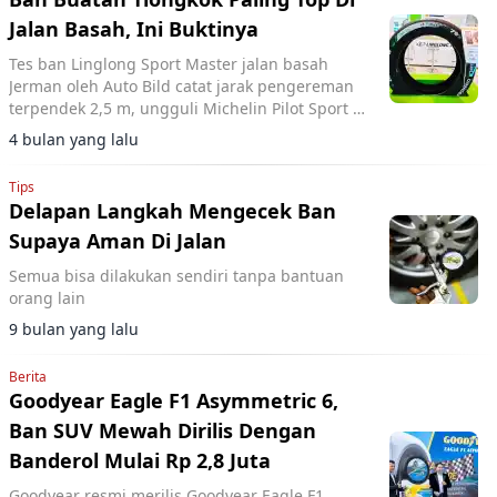
Jalan Basah, Ini Buktinya
Tes ban Linglong Sport Master jalan basah
Jerman oleh Auto Bild catat jarak pengereman
terpendek 2,5 m, ungguli Michelin Pilot Sport 5
meski kalah di trek kering.
4 bulan yang lalu
Tips
Delapan Langkah Mengecek Ban
Supaya Aman Di Jalan
Semua bisa dilakukan sendiri tanpa bantuan
orang lain
9 bulan yang lalu
Berita
Goodyear Eagle F1 Asymmetric 6,
Ban SUV Mewah Dirilis Dengan
Banderol Mulai Rp 2,8 Juta
Goodyear resmi merilis Goodyear Eagle F1