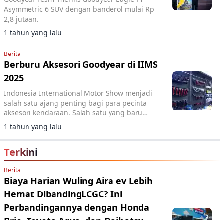
Asymmetric 6 SUV dengan banderol mulai Rp
2,8 jutaan.
1 tahun yang lalu
Berita
Berburu Aksesori Goodyear di IIMS
2025
Indonesia International Motor Show menjadi
salah satu ajang penting bagi para pecinta
aksesori kendaraan. Salah satu yang baru
adalah ragam produk aftermarket dari
1 tahun yang lalu
Goodyear.
Terkini
Berita
Biaya Harian Wuling Aira ev Lebih
Hemat DibandingLCGC? Ini
Perbandingannya dengan Honda