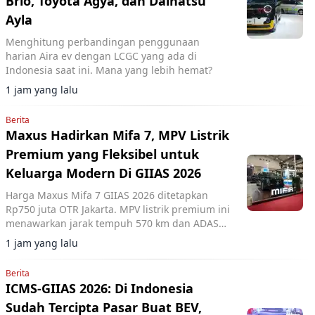
Brio, Toyota Agya, dan Daihatsu
Ayla
Menghitung perbandingan penggunaan
harian Aira ev dengan LCGC yang ada di
Indonesia saat ini. Mana yang lebih hemat?
1 jam yang lalu
Berita
Maxus Hadirkan Mifa 7, MPV Listrik
Premium yang Fleksibel untuk
Keluarga Modern Di GIIAS 2026
Harga Maxus Mifa 7 GIIAS 2026 ditetapkan
Rp750 juta OTR Jakarta. MPV listrik premium ini
menawarkan jarak tempuh 570 km dan ADAS
Level 2+.
1 jam yang lalu
Berita
ICMS-GIIAS 2026: Di Indonesia
Sudah Tercipta Pasar Buat BEV,