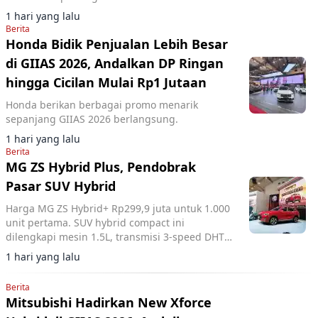
(SIS) di segmen SUV kompak.
1 hari yang lalu
Berita
Honda Bidik Penjualan Lebih Besar
di GIIAS 2026, Andalkan DP Ringan
hingga Cicilan Mulai Rp1 Jutaan
Honda berikan berbagai promo menarik
sepanjang GIIAS 2026 berlangsung.
1 hari yang lalu
Berita
MG ZS Hybrid Plus, Pendobrak
Pasar SUV Hybrid
Harga MG ZS Hybrid+ Rp299,9 juta untuk 1.000
unit pertama. SUV hybrid compact ini
dilengkapi mesin 1.5L, transmisi 3-speed DHT,
dan fitur ADAS lengkap.
1 hari yang lalu
Berita
Mitsubishi Hadirkan New Xforce