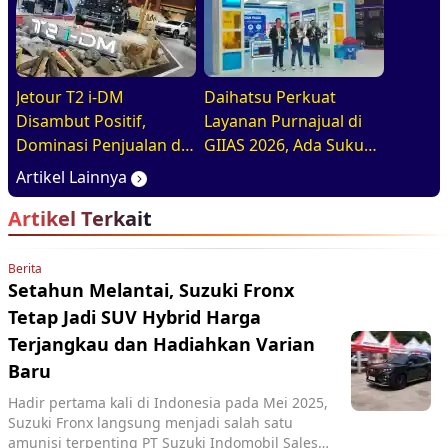
GIIAS 2026
Jetour T2 i-DM
Daihatsu Perkuat
Disambut Positif,
Layanan Purnajual di
Dominasi Penjualan di
GIIAS 2026, Ada Suku
GIIAS 2026
Cadang Murahnya
Artikel Lainnya
Artikel Terkait
Berita
Setahun Melantai, Suzuki Fronx
Tetap Jadi SUV Hybrid Harga
Terjangkau dan Hadiahkan Varian
Baru
Hadir pertama kali di Indonesia pada Mei 2025,
Suzuki Fronx langsung menjadi salah satu
amunisi terpenting PT Suzuki Indomobil Sales