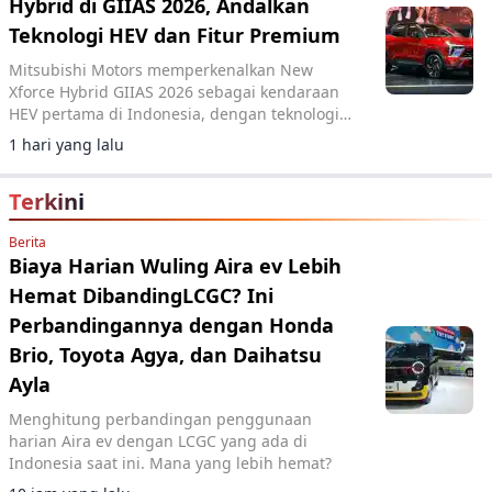
Hybrid di GIIAS 2026, Andalkan
Teknologi HEV dan Fitur Premium
Mitsubishi Motors memperkenalkan New
Xforce Hybrid GIIAS 2026 sebagai kendaraan
HEV pertama di Indonesia, dengan teknologi
hybrid efisien dan fitur frameless panoramic
1 hari yang lalu
roof.
Terkini
Berita
Biaya Harian Wuling Aira ev Lebih
Hemat DibandingLCGC? Ini
Perbandingannya dengan Honda
Brio, Toyota Agya, dan Daihatsu
Ayla
Menghitung perbandingan penggunaan
harian Aira ev dengan LCGC yang ada di
Indonesia saat ini. Mana yang lebih hemat?