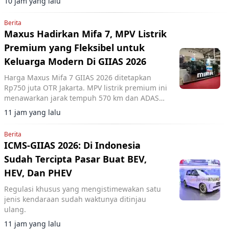
10 jam yang lalu
Berita
Maxus Hadirkan Mifa 7, MPV Listrik
Premium yang Fleksibel untuk
Keluarga Modern Di GIIAS 2026
Harga Maxus Mifa 7 GIIAS 2026 ditetapkan
Rp750 juta OTR Jakarta. MPV listrik premium ini
menawarkan jarak tempuh 570 km dan ADAS
Level 2+.
11 jam yang lalu
Berita
ICMS-GIIAS 2026: Di Indonesia
Sudah Tercipta Pasar Buat BEV,
HEV, Dan PHEV
Regulasi khusus yang mengistimewakan satu
jenis kendaraan sudah waktunya ditinjau
ulang.
11 jam yang lalu