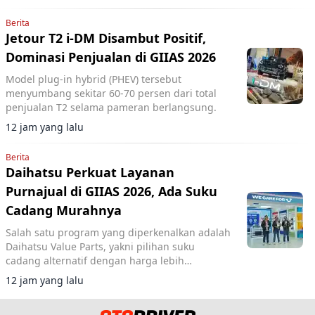
Berita
Jetour T2 i-DM Disambut Positif,
Dominasi Penjualan di GIIAS 2026
Model plug-in hybrid (PHEV) tersebut
menyumbang sekitar 60-70 persen dari total
penjualan T2 selama pameran berlangsung.
12 jam yang lalu
Berita
Daihatsu Perkuat Layanan
Purnajual di GIIAS 2026, Ada Suku
Cadang Murahnya
Salah satu program yang diperkenalkan adalah
Daihatsu Value Parts, yakni pilihan suku
cadang alternatif dengan harga lebih
terjangkau.
12 jam yang lalu