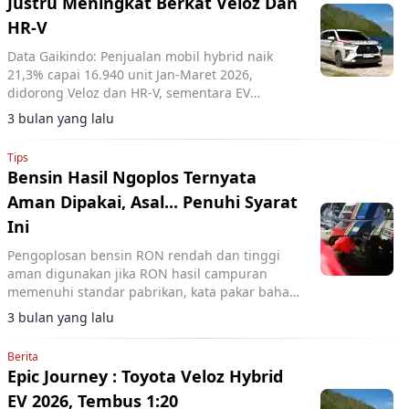
Justru Meningkat Berkat Veloz Dan
HR-V
Data Gaikindo: Penjualan mobil hybrid naik
21,3% capai 16.940 unit Jan-Maret 2026,
didorong Veloz dan HR-V, sementara EV
menurun.
3 bulan yang lalu
Tips
Bensin Hasil Ngoplos Ternyata
Aman Dipakai, Asal... Penuhi Syarat
Ini
Pengoplosan bensin RON rendah dan tinggi
aman digunakan jika RON hasil campuran
memenuhi standar pabrikan, kata pakar bahan
bakar HM Gazy Amin.
3 bulan yang lalu
Berita
Epic Journey : Toyota Veloz Hybrid
EV 2026, Tembus 1:20