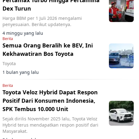
Pertamax Turbo Hingga Pertamina
Dex Turun
Harga BBM per 1 Juli 2026 mengalami
penyesuaian. Berikut updatenya.
4 minggu yang lalu
Berita
Semua Orang Beralih ke BEV, Ini
Kekhawatiran Bos Toyota
Toyota
1 bulan yang lalu
Berita
Toyota Veloz Hybrid Dapat Respon
Positif Dari Konsumen Indonesia,
SPK Tembus 10.000 Unit
Sejak dirilis November 2025 lalu, Toyota Veloz
Hybrid terus mendapatkan respon positif dari
Masyarakat.