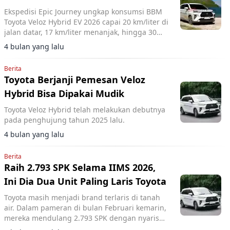
Ekspedisi Epic Journey ungkap konsumsi BBM
Toyota Veloz Hybrid EV 2026 capai 20 km/liter di
jalan datar, 17 km/liter menanjak, hingga 30
km/liter menurun.
4 bulan yang lalu
Berita
Toyota Berjanji Pemesan Veloz
Hybrid Bisa Dipakai Mudik
Toyota Veloz Hybrid telah melakukan debutnya
pada penghujung tahun 2025 lalu.
4 bulan yang lalu
Berita
Raih 2.793 SPK Selama IIMS 2026,
Ini Dia Dua Unit Paling Laris Toyota
Toyota masih menjadi brand terlaris di tanah
air. Dalam pameran di bulan Februari kemarin,
mereka mendulang 2.793 SPK dengan nyaris
stengahnya disumbang model hybrid.