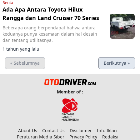
Berita
Ada Apa Antara Toyota Hilux
Rangga dan Land Cruiser 70 Series
Beberapa orang berpendapat bahwa antara
keduanya punya kesamaan dalam hal desain
dan tentang utilitasnya.
1 tahun yang lalu
« Sebelumnya
Berikutnya »
Member of :
About Us
Contact Us
Disclaimer
Info Iklan
Peraturan Media Siber
Privacy Policy
Redaksi