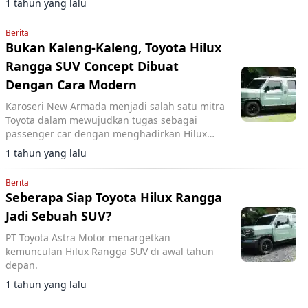
1 tahun yang lalu
Berita
Bukan Kaleng-Kaleng, Toyota Hilux
Rangga SUV Concept Dibuat
Dengan Cara Modern
Karoseri New Armada menjadi salah satu mitra
Toyota dalam mewujudkan tugas sebagai
passenger car dengan menghadirkan Hilux
Rangga SUV Concept
1 tahun yang lalu
Berita
Seberapa Siap Toyota Hilux Rangga
Jadi Sebuah SUV?
PT Toyota Astra Motor menargetkan
kemunculan Hilux Rangga SUV di awal tahun
depan.
1 tahun yang lalu