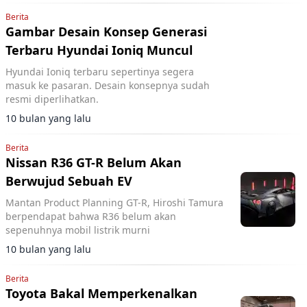
Berita
Gambar Desain Konsep Generasi
Terbaru Hyundai Ioniq Muncul
Hyundai Ioniq terbaru sepertinya segera
masuk ke pasaran. Desain konsepnya sudah
resmi diperlihatkan.
10 bulan yang lalu
Berita
Nissan R36 GT-R Belum Akan
Berwujud Sebuah EV
Mantan Product Planning GT-R, Hiroshi Tamura
berpendapat bahwa R36 belum akan
sepenuhnya mobil listrik murni
10 bulan yang lalu
Berita
Toyota Bakal Memperkenalkan