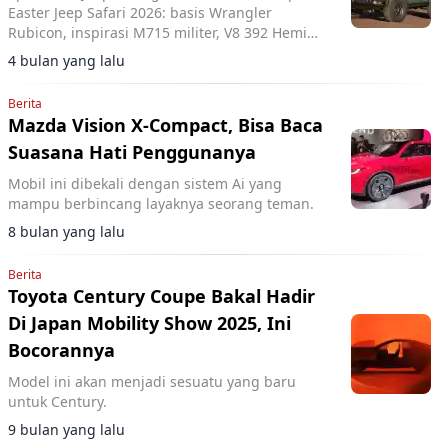
Easter Jeep Safari 2026: basis Wrangler
Rubicon, inspirasi M715 militer, V8 392 Hemi
470 hp, suspensi +4 inci, ban 37 inci.
4 bulan yang lalu
Berita
Mazda Vision X-Compact, Bisa Baca
Suasana Hati Penggunanya
Mobil ini dibekali dengan sistem Ai yang
mampu berbincang layaknya seorang teman.
8 bulan yang lalu
Berita
Toyota Century Coupe Bakal Hadir
Di Japan Mobility Show 2025, Ini
Bocorannya
Model ini akan menjadi sesuatu yang baru
untuk Century.
9 bulan yang lalu