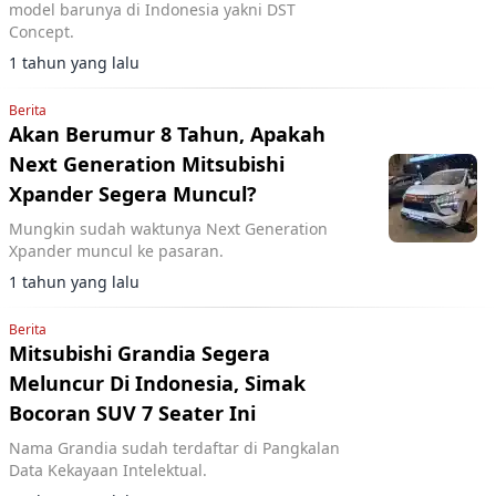
model barunya di Indonesia yakni DST
Concept.
1 tahun yang lalu
Berita
Akan Berumur 8 Tahun, Apakah
Next Generation Mitsubishi
Xpander Segera Muncul?
Mungkin sudah waktunya Next Generation
Xpander muncul ke pasaran.
1 tahun yang lalu
Berita
Mitsubishi Grandia Segera
Meluncur Di Indonesia, Simak
Bocoran SUV 7 Seater Ini
Nama Grandia sudah terdaftar di Pangkalan
Data Kekayaan Intelektual.