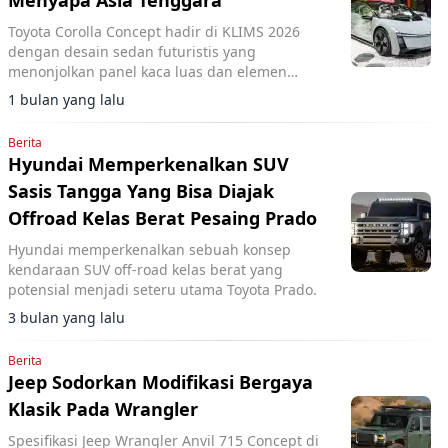
Menyapa Asia Tenggara
Toyota Corolla Concept hadir di KLIMS 2026
dengan desain sedan futuristis yang
menonjolkan panel kaca luas dan elemen
pencahayaan vertikal.
1 bulan yang lalu
Berita
Hyundai Memperkenalkan SUV
Sasis Tangga Yang Bisa Diajak
Offroad Kelas Berat Pesaing Prado
Hyundai memperkenalkan sebuah konsep
kendaraan SUV off-road kelas berat yang
potensial menjadi seteru utama Toyota Prado.
3 bulan yang lalu
Berita
Jeep Sodorkan Modifikasi Bergaya
Klasik Pada Wrangler
Spesifikasi Jeep Wrangler Anvil 715 Concept di