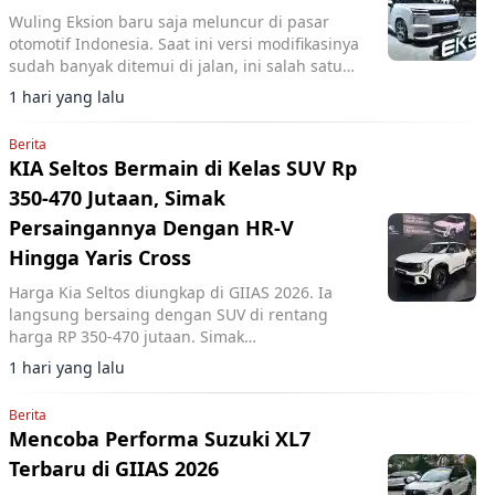
Wuling Eksion baru saja meluncur di pasar
otomotif Indonesia. Saat ini versi modifikasinya
sudah banyak ditemui di jalan, ini salah satu
referensinya.
1 hari yang lalu
Berita
KIA Seltos Bermain di Kelas SUV Rp
350-470 Jutaan, Simak
Persaingannya Dengan HR-V
Hingga Yaris Cross
Harga Kia Seltos diungkap di GIIAS 2026. Ia
langsung bersaing dengan SUV di rentang
harga RP 350-470 jutaan. Simak
perbandingannya.
1 hari yang lalu
Berita
Mencoba Performa Suzuki XL7
Terbaru di GIIAS 2026