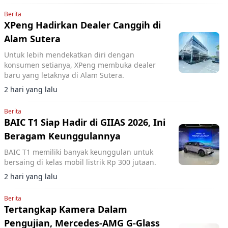
Berita
XPeng Hadirkan Dealer Canggih di
Alam Sutera
Untuk lebih mendekatkan diri dengan
konsumen setianya, XPeng membuka dealer
baru yang letaknya di Alam Sutera.
2 hari yang lalu
Berita
BAIC T1 Siap Hadir di GIIAS 2026, Ini
Beragam Keunggulannya
BAIC T1 memiliki banyak keunggulan untuk
bersaing di kelas mobil listrik Rp 300 jutaan.
2 hari yang lalu
Berita
Tertangkap Kamera Dalam
Pengujian, Mercedes-AMG G-Glass