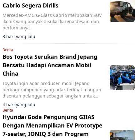
Cabrio Segera Dirilis
Mercedes-AMG G-Glass Cabrio merupakan SUV
ikonik yang banyak disukai karena desain dan
performanya.
3 hari yang lalu
Berita
Bos Toyota Serukan Brand Jepang
Bersatu Hadapi Ancaman Mobil
China
Toyota ingin agar produsen mobil Jepang
berbagi komponen yang tidak terlihat maupun
disentuh pelanggan sebagai langkah untuk
memangkas biaya dan menghadapi
4 hari yang lalu
meningkatnya persaingan.
Berita
Hyundai Goda Pengunjung GIIAS
Dengan Menampilkan EV Prototype
7-seater, IONIQ 3 dan Program