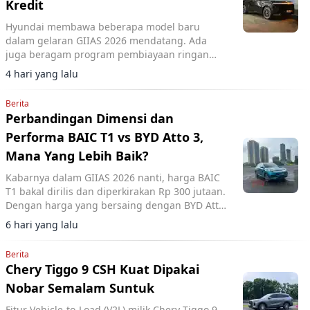
Kredit
Hyundai membawa beberapa model baru
dalam gelaran GIIAS 2026 mendatang. Ada
juga beragam program pembiayaan ringan
yang mereka rilis.
4 hari yang lalu
Berita
Perbandingan Dimensi dan
Performa BAIC T1 vs BYD Atto 3,
Mana Yang Lebih Baik?
Kabarnya dalam GIIAS 2026 nanti, harga BAIC
T1 bakal dirilis dan diperkirakan Rp 300 jutaan.
Dengan harga yang bersaing dengan BYD Atto
3, berikut perbandingan keduanya.
6 hari yang lalu
Berita
Chery Tiggo 9 CSH Kuat Dipakai
Nobar Semalam Suntuk
Fitur Vehicle-to-Load (V2L) milik Chery Tiggo 9