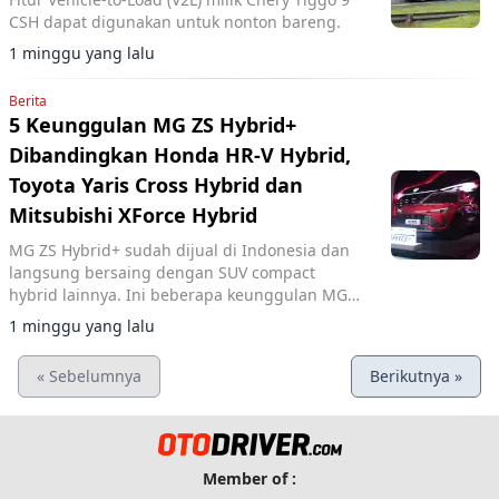
CSH dapat digunakan untuk nonton bareng.
1 minggu yang lalu
Berita
5 Keunggulan MG ZS Hybrid+
Dibandingkan Honda HR-V Hybrid,
Toyota Yaris Cross Hybrid dan
Mitsubishi XForce Hybrid
MG ZS Hybrid+ sudah dijual di Indonesia dan
langsung bersaing dengan SUV compact
hybrid lainnya. Ini beberapa keunggulan MG
ZS.
1 minggu yang lalu
« Sebelumnya
Berikutnya »
Member of :