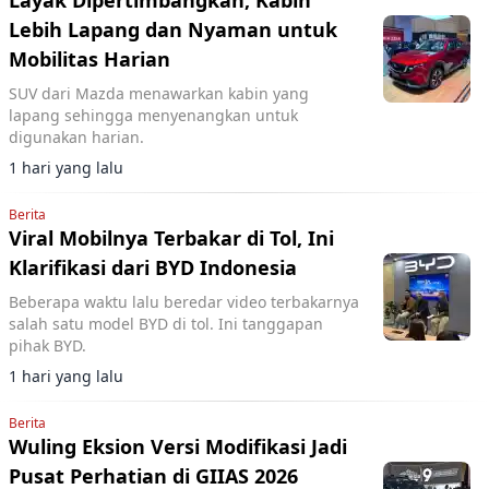
Layak Dipertimbangkan, Kabin
Lebih Lapang dan Nyaman untuk
Mobilitas Harian
SUV dari Mazda menawarkan kabin yang
lapang sehingga menyenangkan untuk
digunakan harian.
1 hari yang lalu
Berita
Viral Mobilnya Terbakar di Tol, Ini
Klarifikasi dari BYD Indonesia
Beberapa waktu lalu beredar video terbakarnya
salah satu model BYD di tol. Ini tanggapan
pihak BYD.
1 hari yang lalu
Berita
Wuling Eksion Versi Modifikasi Jadi
Pusat Perhatian di GIIAS 2026