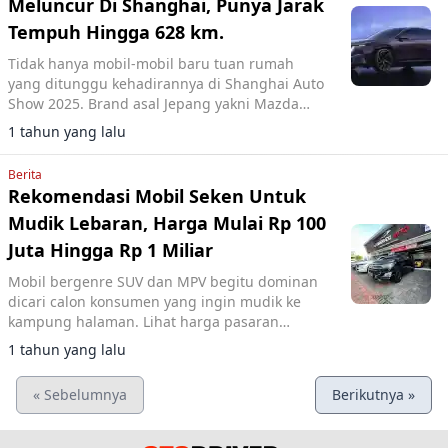
Meluncur Di Shanghai, Punya Jarak
Tempuh Hingga 628 km.
Tidak hanya mobil-mobil baru tuan rumah
yang ditunggu kehadirannya di Shanghai Auto
Show 2025. Brand asal Jepang yakni Mazda
juga siap membawa mobil yang spesial. Ini
1 tahun yang lalu
bocorannya.
Berita
Rekomendasi Mobil Seken Untuk
Mudik Lebaran, Harga Mulai Rp 100
Juta Hingga Rp 1 Miliar
Mobil bergenre SUV dan MPV begitu dominan
dicari calon konsumen yang ingin mudik ke
kampung halaman. Lihat harga pasaran
sekennya.
1 tahun yang lalu
« Sebelumnya
Berikutnya »