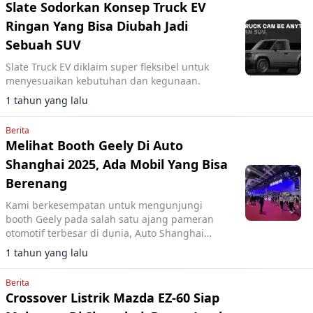
Slate Sodorkan Konsep Truck EV
Ringan Yang Bisa Diubah Jadi
Sebuah SUV
Slate Truck EV diklaim super fleksibel untuk
menyesuaikan kebutuhan dan kegunaan.
1 tahun yang lalu
Berita
Melihat Booth Geely Di Auto
Shanghai 2025, Ada Mobil Yang Bisa
Berenang
Kami berkesempatan untuk mengunjungi
booth Geely pada salah satu ajang pameran
otomotif terbesar di dunia, Auto Shanghai
2025.
1 tahun yang lalu
Berita
Crossover Listrik Mazda EZ-60 Siap