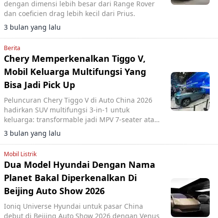
dengan dimensi lebih besar dari Range Rover
dan coeficien drag lebih kecil dari Prius.
3 bulan yang lalu
Berita
Chery Memperkenalkan Tiggo V,
Mobil Keluarga Multifungsi Yang
Bisa Jadi Pick Up
Peluncuran Chery Tiggo V di Auto China 2026
hadirkan SUV multifungsi 3-in-1 untuk
keluarga: transformable jadi MPV 7-seater atau
pickup, siap mobilitas beragam.
3 bulan yang lalu
Mobil Listrik
Dua Model Hyundai Dengan Nama
Planet Bakal Diperkenalkan Di
Beijing Auto Show 2026
Ioniq Universe Hyundai untuk pasar China
debut di Beijing Auto Show 2026 dengan Venus