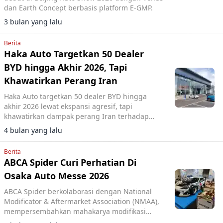
dan Earth Concept berbasis platform E-GMP.
3 bulan yang lalu
Berita
Haka Auto Targetkan 50 Dealer
BYD hingga Akhir 2026, Tapi
Khawatirkan Perang Iran
Haka Auto targetkan 50 dealer BYD hingga
akhir 2026 lewat ekspansi agresif, tapi
khawatirkan dampak perang Iran terhadap
ekonomi otomotif Indonesia.
4 bulan yang lalu
Berita
ABCA Spider Curi Perhatian Di
Osaka Auto Messe 2026
ABCA Spider berkolaborasi dengan National
Modificator & Aftermarket Association (NMAA),
mempersembahkan mahakarya modifikasi
Toyota 86 bertema “Harmony of Waves”.