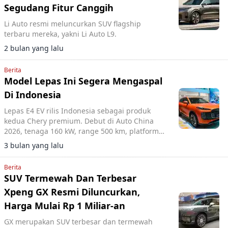
Segudang Fitur Canggih
Li Auto resmi meluncurkan SUV flagship
terbaru mereka, yakni Li Auto L9.
2 bulan yang lalu
Berita
Model Lepas Ini Segera Mengaspal
Di Indonesia
Lepas E4 EV rilis Indonesia sebagai produk
kedua Chery premium. Debut di Auto China
2026, tenaga 160 kW, range 500 km, platform
LEX sama L8.
3 bulan yang lalu
Berita
SUV Termewah Dan Terbesar
Xpeng GX Resmi Diluncurkan,
Harga Mulai Rp 1 Miliar-an
GX merupakan SUV terbesar dan termewah