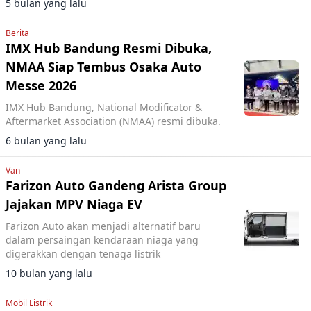
5 bulan yang lalu
Berita
IMX Hub Bandung Resmi Dibuka,
NMAA Siap Tembus Osaka Auto
Messe 2026
IMX Hub Bandung, National Modificator &
Aftermarket Association (NMAA) resmi dibuka.
6 bulan yang lalu
Van
Farizon Auto Gandeng Arista Group
Jajakan MPV Niaga EV
Farizon Auto akan menjadi alternatif baru
dalam persaingan kendaraan niaga yang
digerakkan dengan tenaga listrik
10 bulan yang lalu
Mobil Listrik