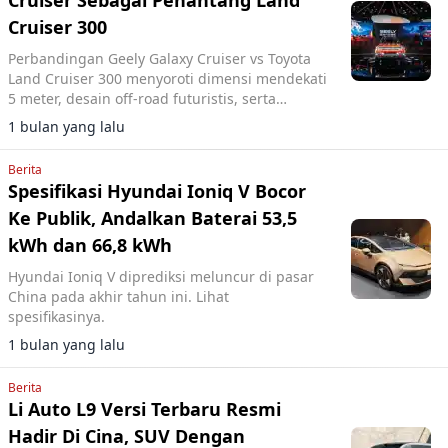
Cruiser Sebagai Penantang Land
Cruiser 300
Perbandingan Geely Galaxy Cruiser vs Toyota
Land Cruiser 300 menyoroti dimensi mendekati
5 meter, desain off-road futuristis, serta
pendekatan elektrifikasi yang ditawarkan SUV
1 bulan yang lalu
Geely.
Berita
Spesifikasi Hyundai Ioniq V Bocor
Ke Publik, Andalkan Baterai 53,5
kWh dan 66,8 kWh
Hyundai Ioniq V diprediksi meluncur di pasar
China pada akhir tahun ini. Lihat
spesifikasinya.
1 bulan yang lalu
Berita
Li Auto L9 Versi Terbaru Resmi
Hadir Di Cina, SUV Dengan