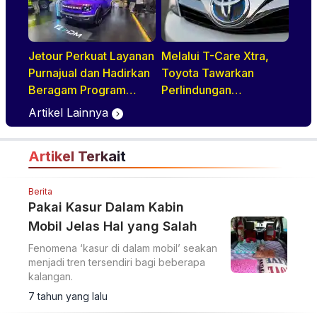
Jetour Perkuat Layanan
Melalui T-Care Xtra,
Purnajual dan Hadirkan
Toyota Tawarkan
Beragam Program
Perlindungan
Penjualan Menarik di
Kendaraan Hingga 6
Artikel Lainnya
GIIAS 2026
Tahun
Artikel Terkait
Berita
Pakai Kasur Dalam Kabin
Mobil Jelas Hal yang Salah
Fenomena ‘kasur di dalam mobil’ seakan
menjadi tren tersendiri bagi beberapa
kalangan.
7 tahun yang lalu