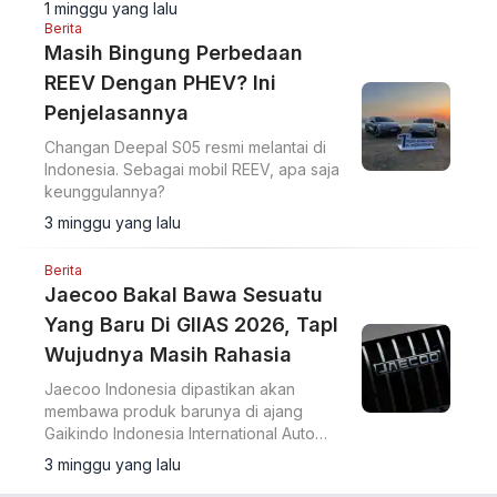
1 minggu yang lalu
camping.
Berita
Masih Bingung Perbedaan
REEV Dengan PHEV? Ini
Penjelasannya
Changan Deepal S05 resmi melantai di
Indonesia. Sebagai mobil REEV, apa saja
keunggulannya?
3 minggu yang lalu
Berita
Jaecoo Bakal Bawa Sesuatu
Yang Baru Di GIIAS 2026, TapI
Wujudnya Masih Rahasia
Jaecoo Indonesia dipastikan akan
membawa produk barunya di ajang
Gaikindo Indonesia International Auto
Show (GIIAS) 2026.
3 minggu yang lalu