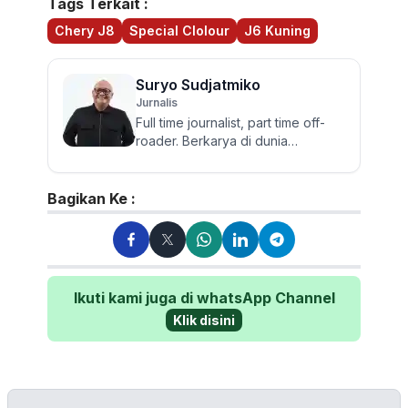
Tags Terkait :
Chery J8
Special Clolour
J6 Kuning
Suryo Sudjatmiko
Jurnalis
Full time journalist, part time off-
roader. Berkarya di dunia
jurnalistik otomotif sejak 2006.
Lulusan Sastra UGM ini te...
Bagikan Ke :
Ikuti kami juga di whatsApp Channel
Klik disini