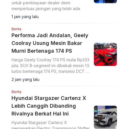
untuk pembiayaan dealer demi
memperluas jaringan yang telah ada.
1 jam yang lalu
Berita
Performa Jadi Andalan, Geely
Coolray Usung Mesin Bakar
Murni Bertenaga 174 PS
Harga Geely Coolray 174 PS mulai Rp333
juta. SUV B-segment ini dibekali mesin 1.5
turbo bertenaga 174 PS, transmisi DCT 7
percepatan, akselerasi 0-100 km/jam
2 jam yang lalu
dalam 7,6 detik, serta ADAS Level 2.
Berita
Hyundai Stargazer Cartenz X
Lebih Canggih Dibanding
Rivalnya Berkat Hal Ini
Hyundai Stargazer Cartenz X
menawarkan Electric Transmission Shifter