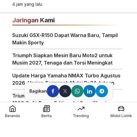
4 jam yang lalu
Jaringan Kami
Suzuki GSX-R150 Dapat Warna Baru, Tampil
Makin Sporty
Triumph Siapkan Mesin Baru Moto2 untuk
Musim 2027, Tenaga dan Torsi Meningkat
Update Harga Yamaha NMAX Turbo Agustus
2026, Varian Termurah Mulai Rp34 Jutaan
Bagikan
Triumph Indonesia Luncurkan Speed Twin
1200 Café Racer Edition, Ini Spesifikasinya
Harga Motor Listrik Polytron di GIIAS 2026
Beranda
Berita
Trending
Mobil Listrik
Dapat Subsidi Mandiri hingga Rp6,5 Juta
Teknologi Baterai Lithium Indomobil eMotor,