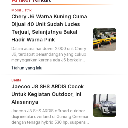
Mobil Listrik
Chery J6 Warna Kuning Cuma
Dijual 40 Unit Sudah Ludes
Terjual, Selanjutnya Bakal
Hadir Warna Pink
Dalam acara handover 2.000 unit Chery
J6, terdapat pemandangan yang cukup
menyegarkan karena ada J6 berkelir
kuning yang tidak umum.
1 tahun yang lalu
Berita
Jaecoo J8 SHS ARDIS Cocok
Untuk Kegiatan Outdoor, Ini
Alasannya
Jaecoo J8 SHS ARDIS offroad outdoor
diuji melalui overland di Gunung Ceremai
dengan tenaga hybrid 530 hp, suspensi
CDC, dan fitur V2L untuk kegiatan